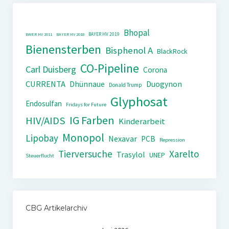
Bhopal
BAYER HV 2019
BAYER HV 2011
BAYER HV 2018
Bienensterben
Bisphenol A
BlackRock
CO-Pipeline
Carl Duisberg
Corona
CURRENTA
Dhünnaue
Duogynon
Donald Trump
Glyphosat
Endosulfan
Fridays for Future
IG Farben
HIV/AIDS
Kinderarbeit
Monopol
Lipobay
Nexavar
PCB
Repression
Tierversuche
Xarelto
Trasylol
UNEP
Steuerflucht
CBG Artikelarchiv