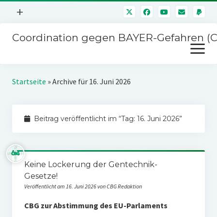
Menü
+
öffnen
Coordination gegen BAYER-Gefahren (
Mitmachen
Menü
Newsletter
öffnen
Presse
Kampagnen
Startseite
»
Archive für 16. Juni 2026
Über uns
BAYER-Hauptversammlungen
Kontakt
Beitrag veröffentlicht im “Tag:
16. Juni 2026
”
Stichwort BAYER
Impressum
Jahrestagung
Störfälle
Keine Lockerung der Gentechnik-
SPENDEN
Gesetze!
Veröffentlicht am 16. Juni 2026 von CBG Redaktion
CBG zur Abstimmung des EU-Parlaments