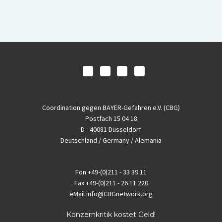
Coordination gegen BAYER-Gefahren e.V. (CBG)
Postfach 15 04 18
D - 40081 Düsseldorf
Deutschland / Germany / Alemania
Fon
+49-(0)211 - 33 39 11
Fax
+49-(0)211 - 26 11 220
eMail
info@CBGnetwork.org
Konzernkritik kostet Geld!