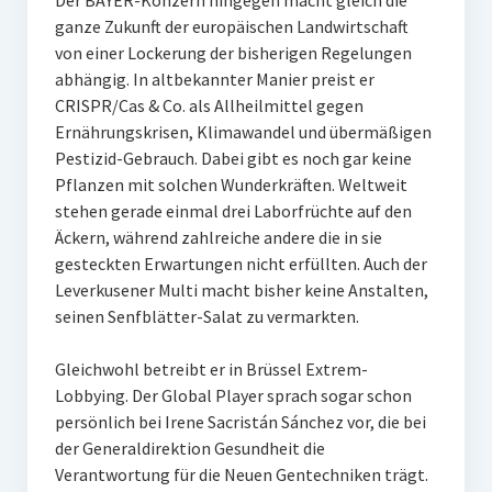
Der BAYER-Konzern hingegen macht gleich die
ganze Zukunft der europäischen Landwirtschaft
von einer Lockerung der bisherigen Regelungen
abhängig. In altbekannter Manier preist er
CRISPR/Cas & Co. als Allheilmittel gegen
Ernährungskrisen, Klimawandel und übermäßigen
Pestizid-Gebrauch. Dabei gibt es noch gar keine
Pflanzen mit solchen Wunderkräften. Weltweit
stehen gerade einmal drei Laborfrüchte auf den
Äckern, während zahlreiche andere die in sie
gesteckten Erwartungen nicht erfüllten. Auch der
Leverkusener Multi macht bisher keine Anstalten,
seinen Senfblätter-Salat zu vermarkten.
Gleichwohl betreibt er in Brüssel Extrem-
Lobbying. Der Global Player sprach sogar schon
persönlich bei Irene Sacristán Sánchez vor, die bei
der Generaldirektion Gesundheit die
Verantwortung für die Neuen Gentechniken trägt.