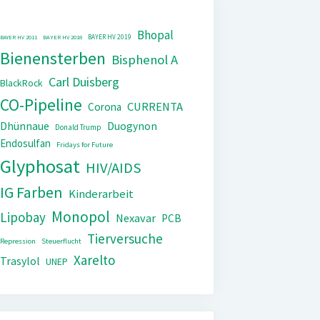
Bhopal
BAYER HV 2019
BAYER HV 2011
BAYER HV 2018
Bienensterben
Bisphenol A
Carl Duisberg
BlackRock
CO-Pipeline
CURRENTA
Corona
Dhünnaue
Duogynon
Donald Trump
Endosulfan
Fridays for Future
Glyphosat
HIV/AIDS
IG Farben
Kinderarbeit
Monopol
Lipobay
Nexavar
PCB
Tierversuche
Repression
Steuerflucht
Xarelto
Trasylol
UNEP