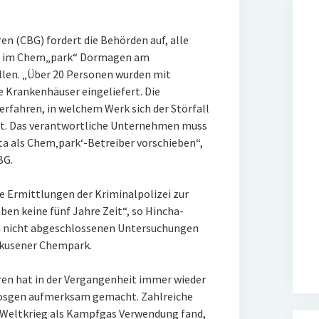
n (CBG) fordert die Behörden auf, alle
t im Chem„park“ Dormagen am
len. „Über 20 Personen wurden mit
e Krankenhäuser eingeliefert. Die
 erfahren, in welchem Werk sich der Störfall
ist. Das verantwortliche Unternehmen muss
nta als Chem‚park‘-Betreiber vorschieben“,
BG.
die Ermittlungen der Kriminalpolizei zur
ben keine fünf Jahre Zeit“, so Hincha-
ch nicht abgeschlossenen Untersuchungen
rkusener Chempark.
en hat in der Vergangenheit immer wieder
hosgen aufmerksam gemacht. Zahlreiche
n Weltkrieg als Kampfgas Verwendung fand,