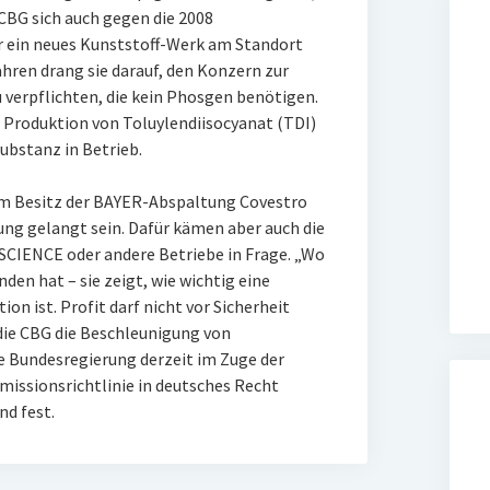
CBG sich auch gegen die 2008
 ein neues Kunststoff-Werk am Standort
ren drang sie darauf, den Konzern zur
 verpflichten, die kein Phosgen benötigen.
r Produktion von Toluylendiisocyanat (TDI)
ubstanz in Betrieb.
 im Besitz der BAYER-Abspaltung Covestro
ung gelangt sein. Dafür kämen aber auch die
CIENCE oder andere Betriebe in Frage. „Wo
en hat – sie zeigt, wie wichtig eine
n ist. Profit darf nicht vor Sicherheit
die CBG die Beschleunigung von
e Bundesregierung derzeit im Zuge der
issionsrichtlinie in deutsches Recht
nd fest.