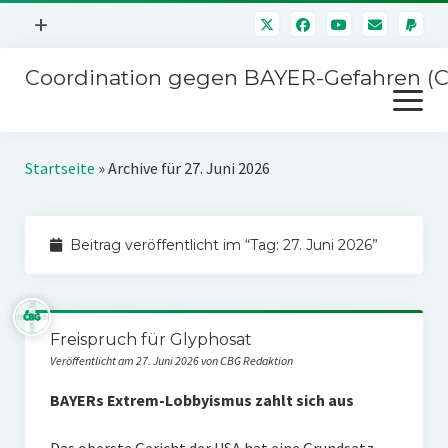
Menü
+
öffnen
Coordination gegen BAYER-Gefahren (
Mitmachen
Menü
Newsletter
öffnen
Presse
Kampagnen
Startseite
»
Archive für 27. Juni 2026
Über uns
BAYER-Hauptversammlungen
Kontakt
Beitrag veröffentlicht im “Tag:
27. Juni 2026
”
Stichwort BAYER
Impressum
Jahrestagung
Störfälle
Freispruch für Glyphosat
SPENDEN
Veröffentlicht am 27. Juni 2026 von CBG Redaktion
BAYERs Extrem-Lobbyismus zahlt sich aus