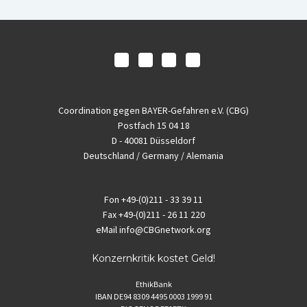
Coordination gegen BAYER-Gefahren e.V. (CBG)
Postfach 15 04 18
D - 40081 Düsseldorf
Deutschland / Germany / Alemania
Fon
+49-(0)211 - 33 39 11
Fax
+49-(0)211 - 26 11 220
eMail
info@CBGnetwork.org
Konzernkritik kostet Geld!
EthikBank
IBAN DE94 8309 4495 0003 1999 91