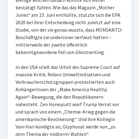
Wenige Wochen danach konnte sich Keller
bestätigt fühlen. Wie das das Magazin „Mother
Jones“ am 23. Juni enthüllte, stützte sich die EPA
2020 bei ihrer Entscheidung nicht zuletzt auf eine
Studie, von der sie genau wusste, dass MONSANTO-
Beschäftigte sie undercover verfasst hatten –
mittlerweile der zweite öffentlich
bekanntgewordene Fall von Ghostwriting.
In den USA stieß das Urteil des Supreme Court auf
massive Kritik. Neben Umweltinitiativen und
Verbraucherschutzgruppen protestierten auch
AnhängerInnen der „Make America Healthy
Again“-Bewegung, die den Republikanern
nahesteht. Zen Honeycutt warf Trump Verrat vor
und sprach von einem „Chemie-Krieg gegen die
amerikanische Bevölkerung“. Und ihre Kollegin
Vani Hari kündigte an, Glyphosat werde nun „zu
dem
Thema der midterm-Wahlen“.