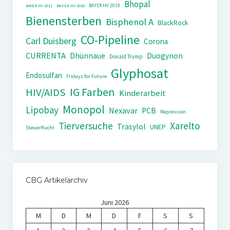
Bhopal
BAYER HV 2019
BAYER HV 2011
BAYER HV 2018
Bienensterben
Bisphenol A
BlackRock
CO-Pipeline
Carl Duisberg
Corona
CURRENTA
Dhünnaue
Duogynon
Donald Trump
Glyphosat
Endosulfan
Fridays for Future
IG Farben
HIV/AIDS
Kinderarbeit
Monopol
Lipobay
Nexavar
PCB
Repression
Tierversuche
Xarelto
Trasylol
UNEP
Steuerflucht
CBG Artikelarchiv
Juni 2026
M
D
M
D
F
S
S