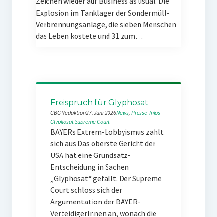
Zeichen wieder auf Business as usual. Die
Explosion im Tanklager der Sondermüll-
Verbrennungsanlage, die sieben Menschen
das Leben kostete und 31 zum…
Freispruch für Glyphosat
CBG Redaktion
27. Juni 2026
News
, 
Presse-Infos
Glyphosat
Supreme Court
BAYERs Extrem-Lobbyismus zahlt
sich aus Das oberste Gericht der
USA hat eine Grundsatz-
Entscheidung in Sachen
„Glyphosat“ gefällt. Der Supreme
Court schloss sich der
Argumentation der BAYER-
VerteidigerInnen an, wonach die