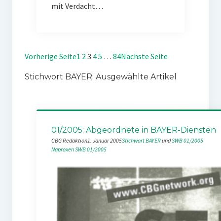
mit Verdacht…
Vorherige Seite
1
2
3
4
5
…
84
Nächste Seite
Stichwort BAYER: Ausgewählte Artikel
01/2005: Abgeordnete in BAYER-Diensten
CBG Redaktion
1. Januar 2005
Stichwort BAYER
 und 
SWB 01/2005
Naproxen
SWB 01/2005