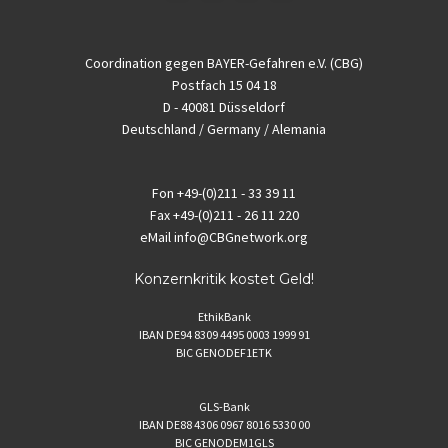
Coordination gegen BAYER-Gefahren e.V. (CBG)
Postfach 15 04 18
D - 40081 Düsseldorf
Deutschland / Germany / Alemania
Fon
+49-(0)211 - 33 39 11
Fax
+49-(0)211 - 26 11 220
eMail
info@CBGnetwork.org
Konzernkritik kostet Geld!
EthikBank
IBAN DE94 8309 4495 0003 1999 91
BIC GENODEF1ETK
GLS-Bank
IBAN DE88 4306 0967 8016 5330 00
BIC GENODEM1GLS