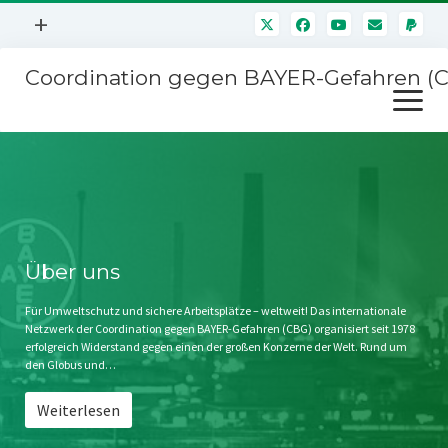
Menü
+
öffnen
Coordination gegen BAYER-Gefahren (
Mitmachen
Menü
Newsletter
öffnen
Presse
Kampagnen
Über uns
BAYER-Hauptversammlungen
Kontakt
Stichwort BAYER
Impressum
Über uns
Jahrestagung
Störfälle
Für Umweltschutz und sichere Arbeitsplätze – weltweit! Das internationale
Netzwerk der Coordination gegen BAYER-Gefahren (CBG) organisiert seit 1978
SPENDEN
erfolgreich Widerstand gegen einen der großen Konzerne der Welt. Rund um
den Globus und…
Weiterlesen