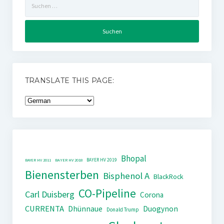
nach:
TRANSLATE THIS PAGE:
Bhopal
BAYER HV 2019
BAYER HV 2011
BAYER HV 2018
Bienensterben
Bisphenol A
BlackRock
CO-Pipeline
Carl Duisberg
Corona
CURRENTA
Dhünnaue
Duogynon
Donald Trump