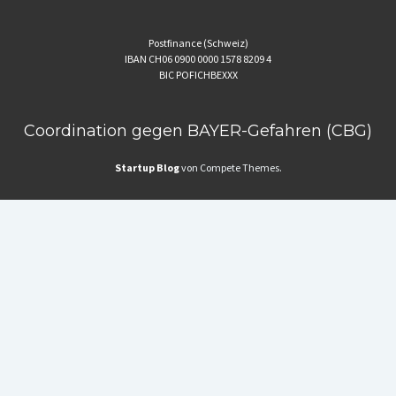
Postfinance (Schweiz)
IBAN CH06 0900 0000 1578 8209 4
BIC POFICHBEXXX
Coordination gegen BAYER-Gefahren (CBG)
Startup Blog
von Compete Themes.