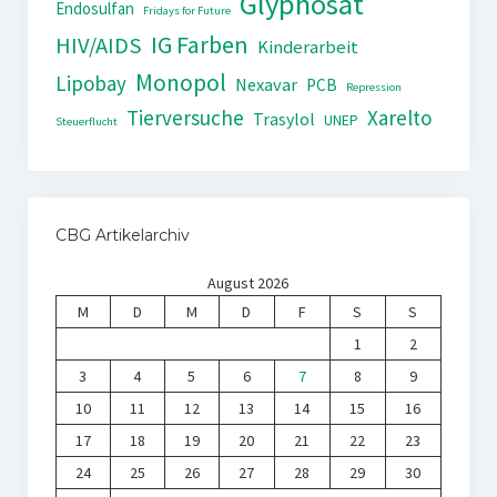
Glyphosat
Endosulfan
Fridays for Future
IG Farben
HIV/AIDS
Kinderarbeit
Monopol
Lipobay
Nexavar
PCB
Repression
Tierversuche
Xarelto
Trasylol
UNEP
Steuerflucht
CBG Artikelarchiv
August 2026
M
D
M
D
F
S
S
1
2
3
4
5
6
7
8
9
10
11
12
13
14
15
16
17
18
19
20
21
22
23
24
25
26
27
28
29
30