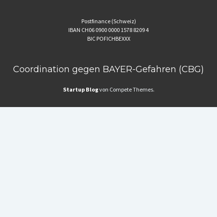
Postfinance (Schweiz)
IBAN CH06 0900 0000 1578 8209 4
BIC POFICHBEXXX
Coordination gegen BAYER-Gefahren (CBG)
Startup Blog
von Compete Themes.