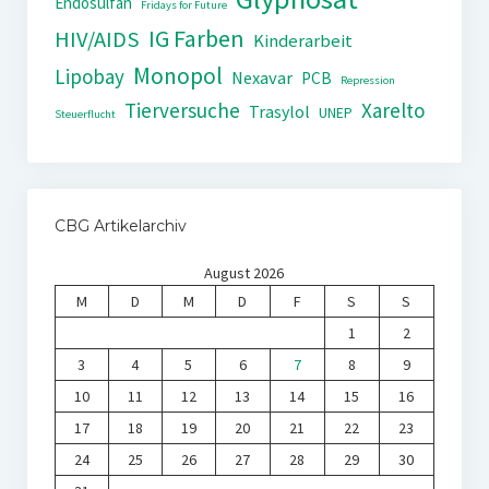
Endosulfan
Fridays for Future
IG Farben
HIV/AIDS
Kinderarbeit
Monopol
Lipobay
Nexavar
PCB
Repression
Tierversuche
Xarelto
Trasylol
UNEP
Steuerflucht
CBG Artikelarchiv
August 2026
M
D
M
D
F
S
S
1
2
3
4
5
6
7
8
9
10
11
12
13
14
15
16
17
18
19
20
21
22
23
24
25
26
27
28
29
30