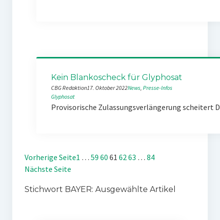
Kein Blankoscheck für Glyphosat
CBG Redaktion
17. Oktober 2022
News
, 
Presse-Infos
Glyphosat
Provisorische Zulassungsverlängerung scheitert D
Vorherige Seite
1
…
59
60
61
62
63
…
84
Nächste Seite
Stichwort BAYER: Ausgewählte Artikel