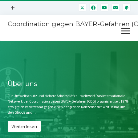
Menü
+
öffnen
Coordination gegen BAYER-Gefahren (
Mitmachen
Menü
Newsletter
öffnen
Presse
Kampagnen
Über uns
BAYER-Hauptversammlungen
Kontakt
Stichwort BAYER
Impressum
Über uns
Jahrestagung
Störfälle
Für Umweltschutz und sichere Arbeitsplätze – weltweit! Das internationale
Netzwerk der Coordination gegen BAYER-Gefahren (CBG) organisiert seit 1978
SPENDEN
erfolgreich Widerstand gegen einen der großen Konzerne der Welt. Rund um
den Globus und…
Weiterlesen