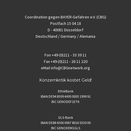
Coordination gegen BAYER-Gefahren e.V. (CBG)
Postfach 15 04 18
D - 40081 Düsseldorf
Deutschland / Germany / Alemania
Fon
+49-(0)211 - 33 39 11
Fax
+49-(0)211 - 26 11 220
eMail
info@CBGnetwork.org
Konzernkritik kostet Geld!
EthikBank
IBAN DE94 8309 4495 0003 1999 91
BIC GENODEF1ETK
GLS-Bank
IBAN DE88 4306 0967 8016 5330 00
BIC GENODEM1GLS