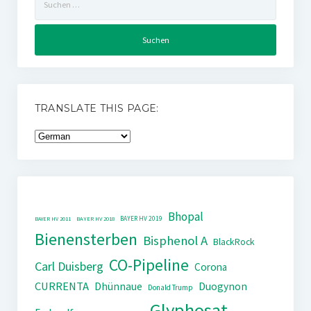
nach:
TRANSLATE THIS PAGE:
Bhopal
BAYER HV 2019
BAYER HV 2011
BAYER HV 2018
Bienensterben
Bisphenol A
BlackRock
CO-Pipeline
Carl Duisberg
Corona
CURRENTA
Dhünnaue
Duogynon
Donald Trump
Glyphosat