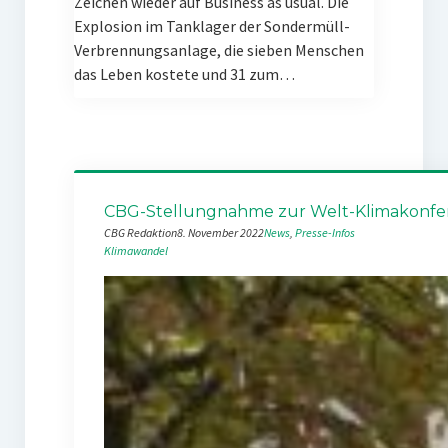
Zeichen wieder auf Business as usual. Die
Explosion im Tanklager der Sondermüll-
Verbrennungsanlage, die sieben Menschen
das Leben kostete und 31 zum…
CBG-Stellungnahme zur Welt-Klimakonfe
CBG Redaktion
8. November 2022
News
, 
Presse-Infos
Klimawandel