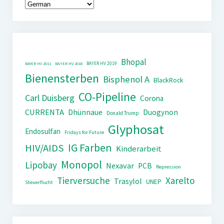
Bhopal
BAYER HV 2019
BAYER HV 2011
BAYER HV 2018
Bienensterben
Bisphenol A
BlackRock
CO-Pipeline
Carl Duisberg
Corona
CURRENTA
Dhünnaue
Duogynon
Donald Trump
Glyphosat
Endosulfan
Fridays for Future
IG Farben
HIV/AIDS
Kinderarbeit
Monopol
Lipobay
Nexavar
PCB
Repression
Tierversuche
Xarelto
Trasylol
UNEP
Steuerflucht