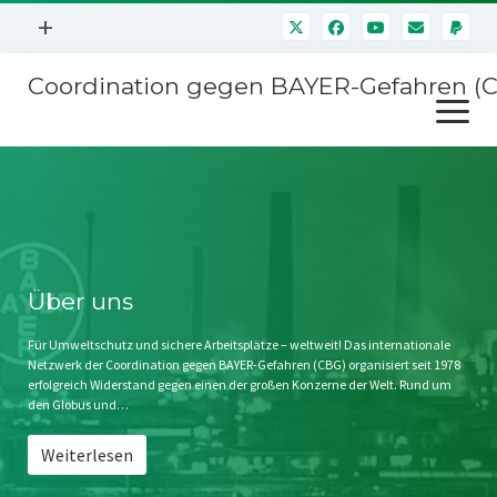
Menü
+
öffnen
Coordination gegen BAYER-Gefahren (
Mitmachen
Menü
Newsletter
öffnen
Presse
Kampagnen
Über uns
BAYER-Hauptversammlungen
Kontakt
Stichwort BAYER
Impressum
Über uns
Jahrestagung
Störfälle
Für Umweltschutz und sichere Arbeitsplätze – weltweit! Das internationale
Netzwerk der Coordination gegen BAYER-Gefahren (CBG) organisiert seit 1978
SPENDEN
erfolgreich Widerstand gegen einen der großen Konzerne der Welt. Rund um
den Globus und…
Weiterlesen