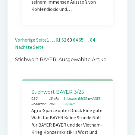
seinem immensen Ausstoß von
Kohlendioxid und…
Vorherige Seite
1
…
61
62
63
64
65
…
84
Nächste Seite
Stichwort BAYER: Ausgewählte Artikel
Stichwort BAYER 3/25
CBG
15. Mai
Stichwort BAYER
 und 
SWB
Redaktion
2026
03/2025
Agro-Sparte unter Druck Eine gute
Wahl für BAYER Keine Stunde Null
für BAYER BAYER und der Vietnam-
Krieg Konzernkritik in Wort und