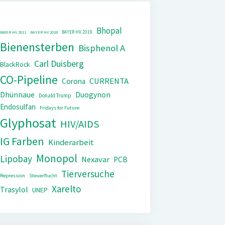
Bhopal
BAYER HV 2019
BAYER HV 2011
BAYER HV 2018
Bienensterben
Bisphenol A
Carl Duisberg
BlackRock
CO-Pipeline
CURRENTA
Corona
Dhünnaue
Duogynon
Donald Trump
Endosulfan
Fridays for Future
Glyphosat
HIV/AIDS
IG Farben
Kinderarbeit
Monopol
Lipobay
Nexavar
PCB
Tierversuche
Repression
Steuerflucht
Xarelto
Trasylol
UNEP