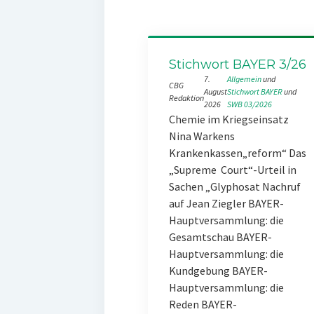
Stichwort BAYER 3/26
7.
Allgemein
 und 
CBG
August
Stichwort BAYER
 und 
Redaktion
2026
SWB 03/2026
Chemie im Kriegseinsatz
Nina Warkens
Krankenkassen„reform“ Das
„Supreme Court“-Urteil in
Sachen „Glyphosat Nachruf
auf Jean Ziegler BAYER-
Hauptversammlung: die
Gesamtschau BAYER-
Hauptversammlung: die
Kundgebung BAYER-
Hauptversammlung: die
Reden BAYER-