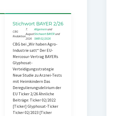
Stichwort BAYER 2/26
7.
Allgemein
 und 
CBG
August
Stichwort BAYER
 und 
Redaktion
2026
SWB 02/2026
CBG bei „Wir haben Agro-
Industrie satt“ Der EU-
Mercosur-Vertrag BAYERs
Glyphosat-
Verteidigungsstrategie
Neue Studie zu Arznei-Tests
mit Heimkindern Das
Deregulierungsdelirium der
EU Ticker 2/26 Ähnliche
Beiträge: Ticker 02/2022
[Ticker] Glyphosat-Ticker
Ticker 02/2023 [Ticker