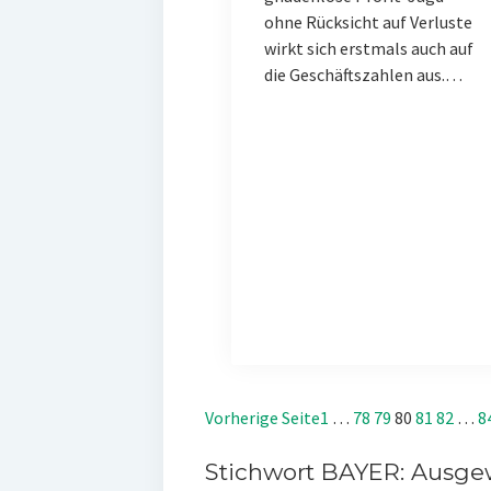
ohne Rücksicht auf Verluste
wirkt sich erstmals auch auf
die Geschäftszahlen aus.…
Vorherige Seite
1
…
78
79
80
81
82
…
8
Stichwort BAYER: Ausgew