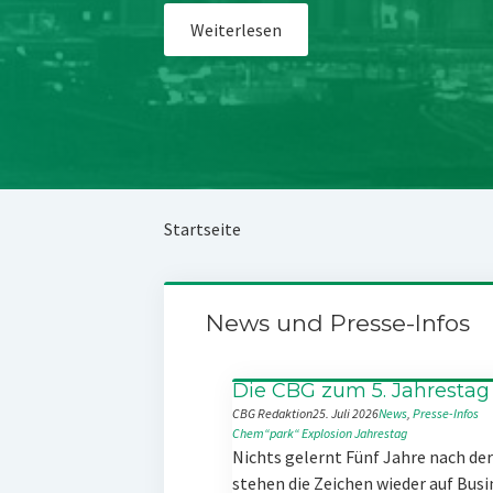
Weiterlesen
Startseite
News und Presse-Infos
Die CBG zum 5. Jahrestag
CBG Redaktion
25. Juli 2026
News
, 
Presse-Infos
Chem“park“
Explosion
Jahrestag
Nichts gelernt Fünf Jahre nach d
stehen die Zeichen wieder auf Busi