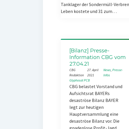
Tanklager der Sondermüll-Verbren
Leben kostete und 31 zum…
[Bilanz] Presse-
Information CBG vom
27.04.21
CBG
27. April
News
, 
Presse-
Redaktion
2021
Infos
Glyphosat
PCB
CBG belastet Vorstand und
Aufsichtsrat BAYERs
desaströse Bilanz BAYER
legt zur heutigen
Hauptversammlung eine
desaströse Bilanz vor. Die
gnadenlose Profit-Jagd