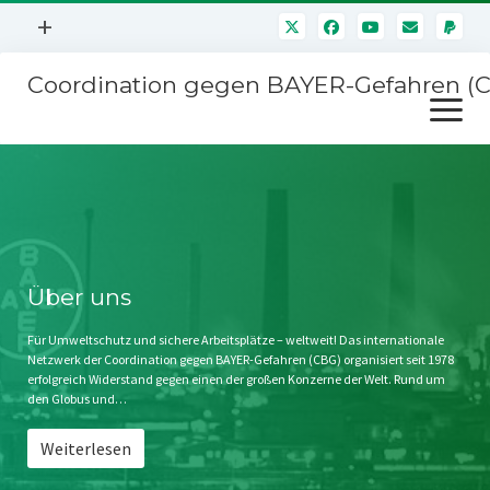
Menü
+
öffnen
Coordination gegen BAYER-Gefahren (
Mitmachen
Menü
Newsletter
öffnen
Presse
Kampagnen
Über uns
BAYER-Hauptversammlungen
Kontakt
Stichwort BAYER
Impressum
Über uns
Jahrestagung
Störfälle
Für Umweltschutz und sichere Arbeitsplätze – weltweit! Das internationale
Netzwerk der Coordination gegen BAYER-Gefahren (CBG) organisiert seit 1978
SPENDEN
erfolgreich Widerstand gegen einen der großen Konzerne der Welt. Rund um
den Globus und…
Weiterlesen