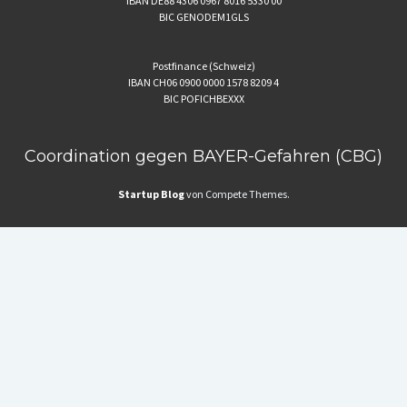
IBAN DE88 4306 0967 8016 5330 00
BIC GENODEM1GLS
Postfinance (Schweiz)
IBAN CH06 0900 0000 1578 8209 4
BIC POFICHBEXXX
Coordination gegen BAYER-Gefahren (CBG)
Startup Blog
von Compete Themes.