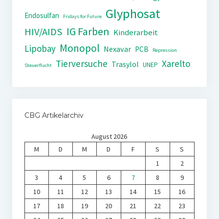
Glyphosat
Endosulfan
Fridays for Future
IG Farben
HIV/AIDS
Kinderarbeit
Monopol
Lipobay
Nexavar
PCB
Repression
Tierversuche
Xarelto
Trasylol
UNEP
Steuerflucht
CBG Artikelarchiv
August 2026
M
D
M
D
F
S
S
1
2
3
4
5
6
7
8
9
10
11
12
13
14
15
16
17
18
19
20
21
22
23