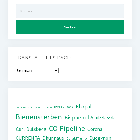
Suchen
nach:
TRANSLATE THIS PAGE:
Bhopal
BAYER HV 2019
BAYER HV 2011
BAYER HV 2018
Bienensterben
Bisphenol A
BlackRock
CO-Pipeline
Carl Duisberg
Corona
CURRENTA
Dhünnaue
Duogynon
Donald Trump