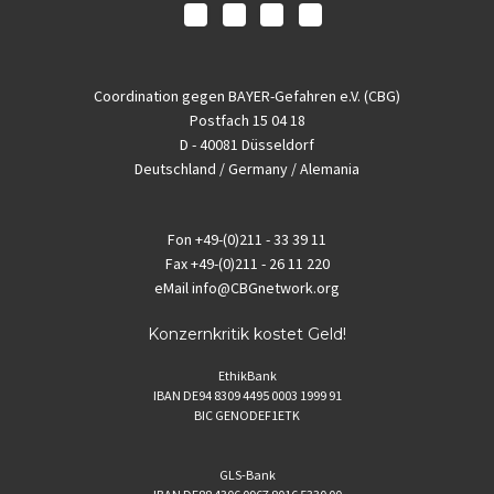
Coordination gegen BAYER-Gefahren e.V. (CBG)
Postfach 15 04 18
D - 40081 Düsseldorf
Deutschland / Germany / Alemania
Fon
+49-(0)211 - 33 39 11
Fax
+49-(0)211 - 26 11 220
eMail
info@CBGnetwork.org
Konzernkritik kostet Geld!
EthikBank
IBAN DE94 8309 4495 0003 1999 91
BIC GENODEF1ETK
GLS-Bank