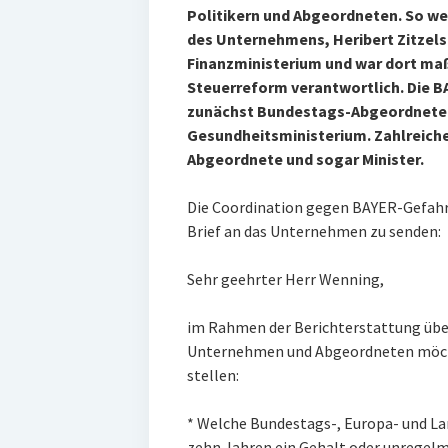
Politikern und Abgeordneten. So wec
des Unternehmens, Heribert Zitzelsb
Finanzministerium und war dort ma
Steuerreform verantwortlich. Die BA
zunächst Bundestags-Abgeordnete 
Gesundheitsministerium. Zahlreiche
Abgeordnete und sogar Minister.
Die Coordination gegen BAYER-Gefahr
Brief an das Unternehmen zu senden:
Sehr geehrter Herr Wenning,
im Rahmen der Berichterstattung über
Unternehmen und Abgeordneten möcht
stellen:
* Welche Bundestags-, Europa- und L
zehn Jahren ein Gehalt oder unreg