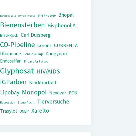
Bhopal
BAYER HV 2019
BAYER HV 2011
BAYER HV 2018
Bienensterben
Bisphenol A
Carl Duisberg
BlackRock
CO-Pipeline
CURRENTA
Corona
Dhünnaue
Duogynon
Donald Trump
Endosulfan
Fridays for Future
Glyphosat
HIV/AIDS
IG Farben
Kinderarbeit
Monopol
Lipobay
Nexavar
PCB
Tierversuche
Repression
Steuerflucht
Xarelto
Trasylol
UNEP