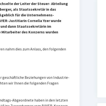
hselte der Leiter der Steuer- Abteilung
erger, als Staatssekretär in das
ßgeblich für die Unternehmens-
YER-Justitiarin Cornelia Yzer wurde
und dann Staatssekretärin im
 Mitarbeiter des Konzerns wurden
en nahm dies zum Anlass, den folgenden
 geschäftliche Beziehungen von Industrie-
en wir Ihnen die folgenden Fragen
andtags-Abgeordnete haben in den letzten
elmäßige Zuwendungen vom BAYER-Konzern