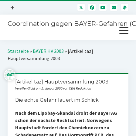
Menü
+
öffnen
Coordination gegen BAYER-Gefahren (
Mitmachen
Menü
Newsletter
öffnen
Presse
Kampagnen
Startseite
»
BAYER HV 2003
»
[Artikel taz]
Über uns
Hauptversammlung 2003
BAYER-Hauptversammlungen
Kontakt
Stichwort BAYER
Impressum
[Artikel taz] Hauptversammlung 2003
Jahrestagung
Veröffentlicht am 1. Januar 2000 von CBG Redaktion
Störfälle
Die echte Gefahr lauert im Schlick
SPENDEN
Nach dem Lipobay-Skandal droht der Bayer AG
schon der nächste Rechtsstreit: Norwegens
Hauptstadt fordert den Chemiekonzern zu
Schadenersatz auf. Das Hormongift PCB, das