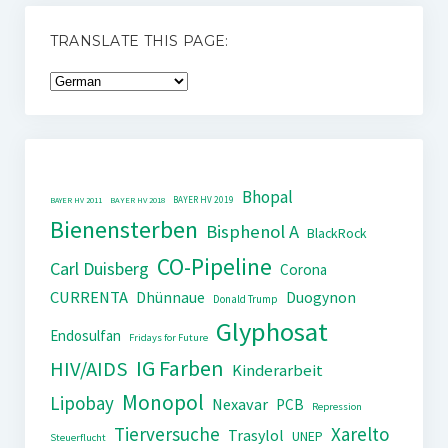
TRANSLATE THIS PAGE:
Bhopal
BAYER HV 2019
BAYER HV 2011
BAYER HV 2018
Bienensterben
Bisphenol A
BlackRock
CO-Pipeline
Carl Duisberg
Corona
CURRENTA
Dhünnaue
Duogynon
Donald Trump
Glyphosat
Endosulfan
Fridays for Future
IG Farben
HIV/AIDS
Kinderarbeit
Monopol
Lipobay
Nexavar
PCB
Repression
Tierversuche
Xarelto
Trasylol
UNEP
Steuerflucht