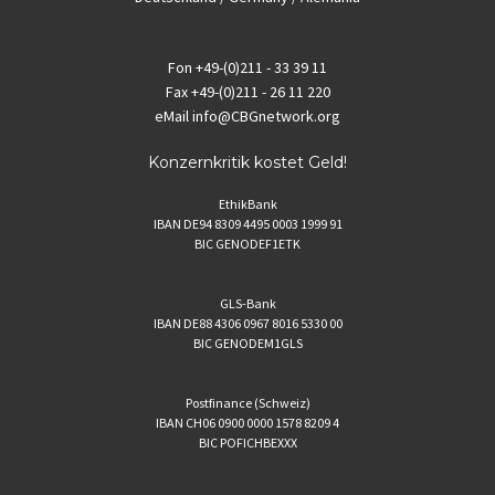
Fon
+49-(0)211 - 33 39 11
Fax
+49-(0)211 - 26 11 220
eMail
info@CBGnetwork.org
Konzernkritik kostet Geld!
EthikBank
IBAN DE94 8309 4495 0003 1999 91
BIC GENODEF1ETK
GLS-Bank
IBAN DE88 4306 0967 8016 5330 00
BIC GENODEM1GLS
Postfinance (Schweiz)
IBAN CH06 0900 0000 1578 8209 4
BIC POFICHBEXXX