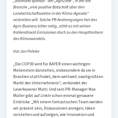
„diamond sponsor“ der „AgriZone“, in der die
Branche „eine positive Botschaft über den
Landwirtschaftssektor in der Klima-Agenda“
verbreiten will. Solche PR-Anstrengungen hat das
Agro-Business bitter nötig, zählt es mit seinen
Kohlendioxid-Emissionen doch zu den Haupttreibern
des Klimawandels.
Von Jan Pehrke
„Die COP30 wird für BAYER einen wichtigen
Meilenstein darstellen, insbesondere da sie in
Brasilien stattfindet, dem weltweit zweitgrößten
Markt des Unternehmens“, verkündet der
Leverkusener Multi. Und sein PR-Manager Max
Müller gibt auf
LinkIn
schon einmal genauere
Einblicke. „Mit einem fantastischen Team werden
wir präsent sein, Diskussionen anregen, Ideen
vorstellen und aufzeigen, wie Innovation und