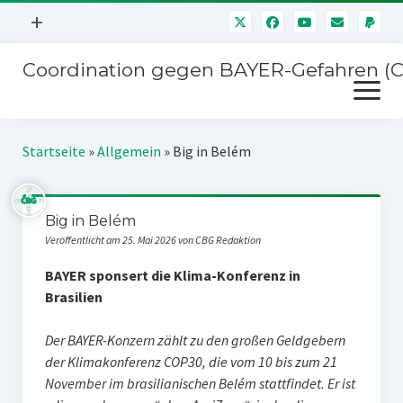
Menü
+
öffnen
Coordination gegen BAYER-Gefahren (
Mitmachen
Menü
Newsletter
öffnen
Presse
Kampagnen
Startseite
»
Allgemein
»
Big in Belém
Über uns
BAYER-Hauptversammlungen
Kontakt
Big in Belém
Stichwort BAYER
Impressum
Veröffentlicht am 25. Mai 2026 von CBG Redaktion
Jahrestagung
Störfälle
BAYER sponsert die
Klima-Konferenz in
Brasilien
SPENDEN
Der BAYER-Konzern zählt zu den großen Geldgebern
der Klimakonferenz COP30, die vom 10 bis zum 21
November im brasilianischen Belém stattfindet. Er ist