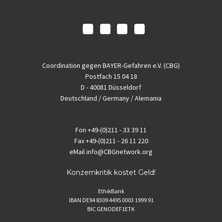
Coordination gegen BAYER-Gefahren e.V. (CBG)
Postfach 15 04 18
D - 40081 Düsseldorf
Deutschland / Germany / Alemania
Fon
+49-(0)211 - 33 39 11
Fax
+49-(0)211 - 26 11 220
eMail
info@CBGnetwork.org
Konzernkritik kostet Geld!
EthikBank
IBAN DE94 8309 4495 0003 1999 91
BIC GENODEF1ETK