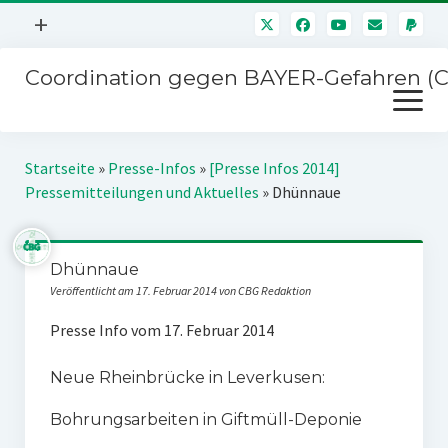
Menü
+
öffnen
Coordination gegen BAYER-Gefahren (
Mitmachen
Menü
Newsletter
öffnen
Presse
Kampagnen
Startseite
»
Presse-Infos
»
[Presse Infos 2014]
Über uns
Pressemitteilungen und Aktuelles
»
Dhünnaue
BAYER-Hauptversammlungen
Kontakt
Stichwort BAYER
Impressum
Dhünnaue
Jahrestagung
Veröffentlicht am 17. Februar 2014 von CBG Redaktion
Störfälle
Presse Info vom 17. Februar 2014
SPENDEN
Neue Rheinbrücke in Leverkusen:
Bohrungsarbeiten in Giftmüll-Deponie