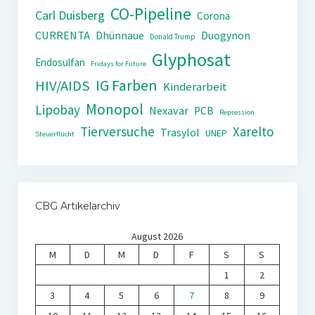
CO-Pipeline
Carl Duisberg
Corona
CURRENTA
Dhünnaue
Duogynon
Donald Trump
Glyphosat
Endosulfan
Fridays for Future
IG Farben
HIV/AIDS
Kinderarbeit
Monopol
Lipobay
Nexavar
PCB
Repression
Tierversuche
Xarelto
Trasylol
UNEP
Steuerflucht
CBG Artikelarchiv
August 2026
M
D
M
D
F
S
S
1
2
3
4
5
6
7
8
9