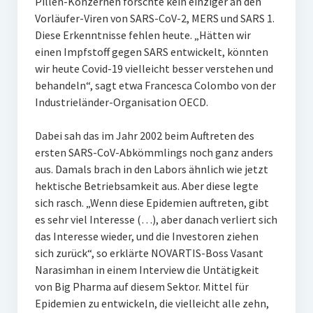
Pillen-Konzernen forschte kein einziger an den
Vorläufer-Viren von SARS-CoV-2, MERS und SARS 1.
Diese Erkenntnisse fehlen heute. „Hätten wir
einen Impfstoff gegen SARS entwickelt, könnten
wir heute Covid-19 vielleicht besser verstehen und
behandeln“, sagt etwa Francesca Colombo von der
Industrieländer-Organisation OECD.
Dabei sah das im Jahr 2002 beim Auftreten des
ersten SARS-CoV-Abkömmlings noch ganz anders
aus. Damals brach in den Labors ähnlich wie jetzt
hektische Betriebsamkeit aus. Aber diese legte
sich rasch. „Wenn diese Epidemien auftreten, gibt
es sehr viel Interesse (…), aber danach verliert sich
das Interesse wieder, und die Investoren ziehen
sich zurück“, so erklärte NOVARTIS-Boss Vasant
Narasimhan in einem Interview die Untätigkeit
von Big Pharma auf diesem Sektor. Mittel für
Epidemien zu entwickeln, die vielleicht alle zehn,