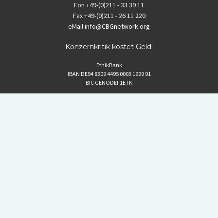
Fon
+49-(0)211 - 33 39 11
Fax
+49-(0)211 - 26 11 220
eMail
info@CBGnetwork.org
Konzernkritik kostet Geld!
EthikBank
IBAN DE94 8309 4495 0003 1999 91
BIC GENODEF1ETK
GLS-Bank
IBAN DE88 4306 0967 8016 5330 00
BIC GENODEM1GLS
Postfinance (Schweiz)
IBAN CH06 0900 0000 1578 8209 4
BIC POFICHBEXXX
Coordination gegen BAYER-Gefahren (CBG)