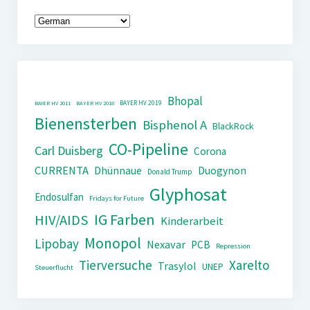
Bhopal
BAYER HV 2019
BAYER HV 2011
BAYER HV 2018
Bienensterben
Bisphenol A
BlackRock
CO-Pipeline
Carl Duisberg
Corona
CURRENTA
Dhünnaue
Duogynon
Donald Trump
Glyphosat
Endosulfan
Fridays for Future
IG Farben
HIV/AIDS
Kinderarbeit
Monopol
Lipobay
Nexavar
PCB
Repression
Tierversuche
Xarelto
Trasylol
UNEP
Steuerflucht