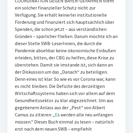
COORDINATION GEGEN BAYER-GEFAHREN steht
ein solcher finanzieller Schutz nicht zur
Verfügung. Sie erhält keinerlei institutionelle
Förderung und finanziert sich hauptsächlich über
Spenden, die schon jetzt – aus verständlichen
Gründen – spärlicher fließen. Darum möchte ich an
dieser Stelle SWB-LeserInnen, die durch die
Pandemie absehbar keine ökonomische Einbußen
erleiden, bitten, der CBG zu helfen, diese Krise zu
überstehen. Damit sie imstande ist, sich dann an
der Diskussion um das „Danach“ zu beteiligen.
Denn eines ist klar: So wie es vor Corona war, kann
es nicht bleiben. Die Defizite des derzeitigen
Wirtschaftssystems haben sich vor allem auf dem
Gesundheitssektor zu klar abgezeichnet. Um aus
gegebenem Anlass aus der „Pest“ von Albert
Camus zu zitieren: „
E
s werden alle neu anfangen
müssen.“ Dieses Buch einmal zu lesen – natürlich
erst nach dem neuen SWB – empfiehlt