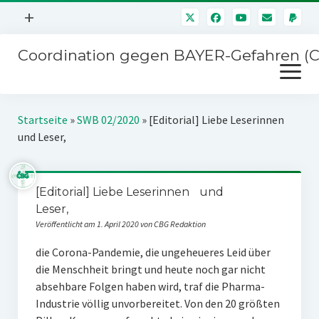
Menü
+
öffnen
Coordination gegen BAYER-Gefahren (
Mitmachen
Menü
Newsletter
öffnen
Presse
Kampagnen
Startseite
»
SWB 02/2020
»
[Editorial] Liebe Leserinnen
Über uns
und Leser,
BAYER-Hauptversammlungen
Kontakt
Stichwort BAYER
Impressum
[Editorial] Liebe Leserinnen und
Jahrestagung
Leser,
Störfälle
Veröffentlicht am 1. April 2020 von CBG Redaktion
SPENDEN
die Corona-Pandemie, die ungeheueres Leid über
die Menschheit bringt und heute noch gar nicht
absehbare Folgen haben wird, traf die Pharma-
Industrie völlig unvorbereitet. Von den 20 größten