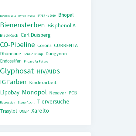
Bhopal
BAYER HV 2019
BAYER HV 2011
BAYER HV 2018
Bienensterben
Bisphenol A
Carl Duisberg
BlackRock
CO-Pipeline
CURRENTA
Corona
Dhünnaue
Duogynon
Donald Trump
Endosulfan
Fridays for Future
Glyphosat
HIV/AIDS
IG Farben
Kinderarbeit
Monopol
Lipobay
Nexavar
PCB
Tierversuche
Repression
Steuerflucht
Xarelto
Trasylol
UNEP