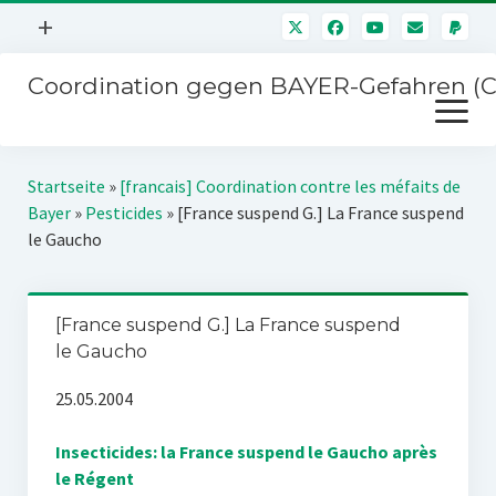
Menü
+
öffnen
Coordination gegen BAYER-Gefahren (
Mitmachen
Menü
Newsletter
öffnen
Presse
Kampagnen
Startseite
»
[francais] Coordination contre les méfaits de
Über uns
Bayer
»
Pesticides
»
[France suspend G.] La France suspend
BAYER-Hauptversammlungen
le Gaucho
Kontakt
Stichwort BAYER
Impressum
Jahrestagung
[France suspend G.] La France suspend
Störfälle
le Gaucho
SPENDEN
25.05.2004
Insecticides: la France suspend le Gaucho après
le Régent