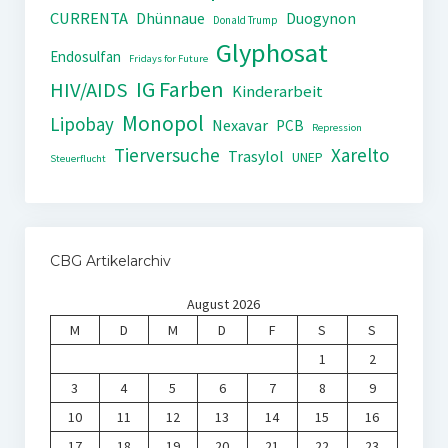
CURRENTA
Dhünnaue
Duogynon
Donald Trump
Glyphosat
Endosulfan
Fridays for Future
IG Farben
HIV/AIDS
Kinderarbeit
Monopol
Lipobay
Nexavar
PCB
Repression
Tierversuche
Xarelto
Trasylol
UNEP
Steuerflucht
CBG Artikelarchiv
August 2026
M
D
M
D
F
S
S
1
2
3
4
5
6
7
8
9
10
11
12
13
14
15
16
17
18
19
20
21
22
23