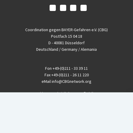
Coordination gegen BAYER-Gefahren e.V. (CBG)
Postfach 15 04 18
D - 40081 Düsseldorf
Deutschland / Germany / Alemania
Fon
+49-(0)211 - 33 39 11
Fax
+49-(0)211 - 26 11 220
eMail
info@CBGnetwork.org
Konzernkritik kostet Geld!
EthikBank
IBAN DE94 8309 4495 0003 1999 91
BIC GENODEF1ETK
GLS-Bank