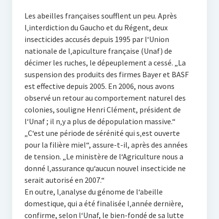
Les abeilles françaises soufflent un peu. Après
l‚interdiction du Gaucho et du Régent, deux
insecticides accusés depuis 1995 par l‘Union
nationale de l‚apiculture française (Unaf) de
décimer les ruches, le dépeuplement a cessé. „La
suspension des produits des firmes Bayer et BASF
est effective depuis 2005. En 2006, nous avons
observé un retour au comportement naturel des
colonies, souligne Henri Clément, président de
l‘Unaf ; il n‚y a plus de dépopulation massive.“
„C‘est une période de sérénité qui s‚est ouverte
pour la filière miel“, assure-t-il, après des années
de tension. „Le ministère de l‘Agriculture nous a
donné l‚assurance qu‘aucun nouvel insecticide ne
serait autorisé en 2007.“
En outre, l‚analyse du génome de l‘abeille
domestique, qui a été finalisée l‚année dernière,
confirme, selon l‘Unaf, le bien-fondé de sa lutte