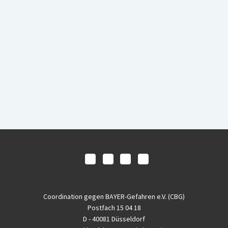
Coordination gegen BAYER-Gefahren e.V. (CBG)
Postfach 15 04 18
D - 40081 Düsseldorf