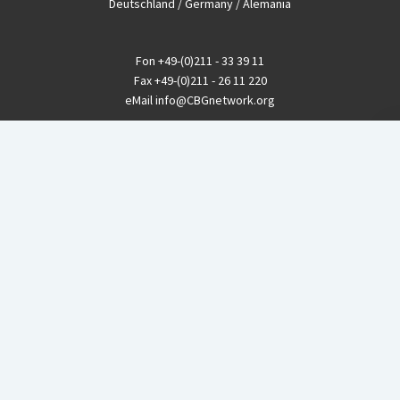
Deutschland / Germany / Alemania
Fon
+49-(0)211 - 33 39 11
Fax
+49-(0)211 - 26 11 220
eMail
info@CBGnetwork.org
Konzernkritik kostet Geld!
EthikBank
IBAN DE94 8309 4495 0003 1999 91
BIC GENODEF1ETK
GLS-Bank
IBAN DE88 4306 0967 8016 5330 00
BIC GENODEM1GLS
Postfinance (Schweiz)
IBAN CH06 0900 0000 1578 8209 4
BIC POFICHBEXXX