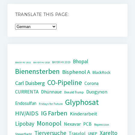
TRANSLATE THIS PAGE:
Bhopal
BAYER HV 2019
BAYER HV 2011
BAYER HV 2018
Bienensterben
Bisphenol A
BlackRock
CO-Pipeline
Carl Duisberg
Corona
CURRENTA
Dhünnaue
Duogynon
Donald Trump
Glyphosat
Endosulfan
Fridays for Future
IG Farben
HIV/AIDS
Kinderarbeit
Monopol
Lipobay
Nexavar
PCB
Repression
Tierversuche
Xarelto
Trasylol
UNEP
Steuerflucht