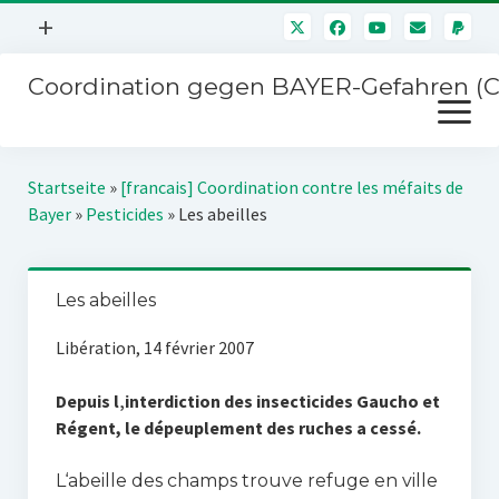
Menü
+
öffnen
Coordination gegen BAYER-Gefahren (
Mitmachen
Menü
Newsletter
öffnen
Presse
Kampagnen
Startseite
»
[francais] Coordination contre les méfaits de
Über uns
Bayer
»
Pesticides
»
Les abeilles
BAYER-Hauptversammlungen
Kontakt
Stichwort BAYER
Impressum
Les abeilles
Jahrestagung
Störfälle
Libération, 14 février 2007
SPENDEN
Depuis l‚interdiction des insecticides Gaucho et
Régent, le dépeuplement des ruches a cessé.
L‘abeille des champs trouve refuge en ville