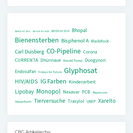
Bhopal
BAYER HV 2019
BAYER HV 2011
BAYER HV 2018
Bienensterben
Bisphenol A
BlackRock
CO-Pipeline
Carl Duisberg
Corona
CURRENTA
Dhünnaue
Duogynon
Donald Trump
Glyphosat
Endosulfan
Fridays for Future
IG Farben
HIV/AIDS
Kinderarbeit
Monopol
Lipobay
Nexavar
PCB
Repression
Tierversuche
Xarelto
Trasylol
UNEP
Steuerflucht
CBG Artikelarchiv