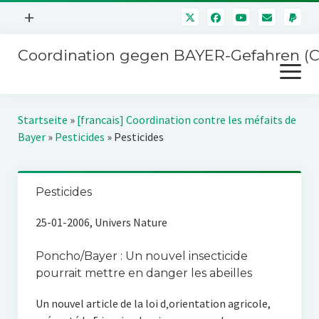
Menü
+
öffnen
Coordination gegen BAYER-Gefahren (
Mitmachen
Menü
Newsletter
öffnen
Presse
Kampagnen
Startseite
»
[francais] Coordination contre les méfaits de
Über uns
Bayer
»
Pesticides
»
Pesticides
BAYER-Hauptversammlungen
Kontakt
Stichwort BAYER
Impressum
Pesticides
Jahrestagung
Störfälle
25-01-2006, Univers Nature
SPENDEN
Poncho/Bayer : Un nouvel insecticide
pourrait mettre en danger les abeilles
Un nouvel article de la loi d‚orientation agricole,