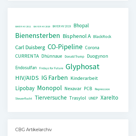
Bhopal
BAYER HV 2019
BAYER HV 2011
BAYER HV 2018
Bienensterben
Bisphenol A
BlackRock
CO-Pipeline
Carl Duisberg
Corona
CURRENTA
Dhünnaue
Duogynon
Donald Trump
Glyphosat
Endosulfan
Fridays for Future
IG Farben
HIV/AIDS
Kinderarbeit
Monopol
Lipobay
Nexavar
PCB
Repression
Tierversuche
Xarelto
Trasylol
UNEP
Steuerflucht
CBG Artikelarchiv