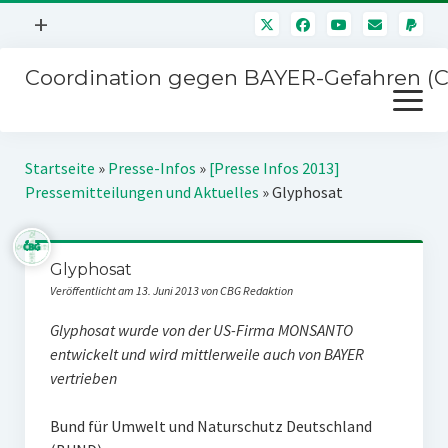
Menü
+
öffnen
Coordination gegen BAYER-Gefahren (
Mitmachen
Menü
Newsletter
öffnen
Presse
Kampagnen
Startseite
»
Presse-Infos
»
[Presse Infos 2013]
Über uns
Pressemitteilungen und Aktuelles
»
Glyphosat
BAYER-Hauptversammlungen
Kontakt
Stichwort BAYER
Impressum
Glyphosat
Jahrestagung
Veröffentlicht am 13. Juni 2013 von CBG Redaktion
Störfälle
Glyphosat wurde von der US-Firma MONSANTO
SPENDEN
entwickelt und wird mittlerweile auch von BAYER
vertrieben
Bund für Umwelt und Naturschutz Deutschland