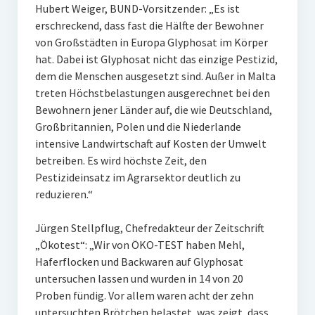
Hubert Weiger, BUND-Vorsitzender: „Es ist
erschreckend, dass fast die Hälfte der Bewohner
von Großstädten in Europa Glyphosat im Körper
hat. Dabei ist Glyphosat nicht das einzige Pestizid,
dem die Menschen ausgesetzt sind. Außer in Malta
treten Höchstbelastungen ausgerechnet bei den
Bewohnern jener Länder auf, die wie Deutschland,
Großbritannien, Polen und die Niederlande
intensive Landwirtschaft auf Kosten der Umwelt
betreiben. Es wird höchste Zeit, den
Pestizideinsatz im Agrarsektor deutlich zu
reduzieren.“
Jürgen Stellpflug, Chefredakteur der Zeitschrift
„Ökotest“: „Wir von ÖKO-TEST haben Mehl,
Haferflocken und Backwaren auf Glyphosat
untersuchen lassen und wurden in 14 von 20
Proben fündig. Vor allem waren acht der zehn
untersuchten Brötchen belastet, was zeigt, dass