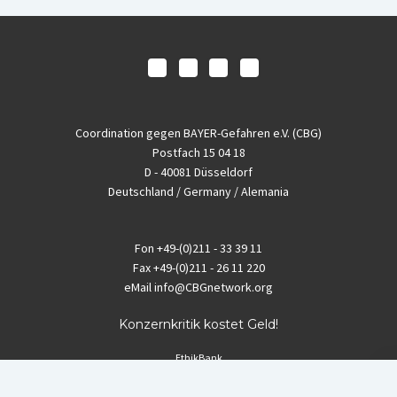
Coordination gegen BAYER-Gefahren e.V. (CBG)
Postfach 15 04 18
D - 40081 Düsseldorf
Deutschland / Germany / Alemania
Fon
+49-(0)211 - 33 39 11
Fax
+49-(0)211 - 26 11 220
eMail
info@CBGnetwork.org
Konzernkritik kostet Geld!
EthikBank
IBAN DE94 8309 4495 0003 1999 91
BIC GENODEF1ETK