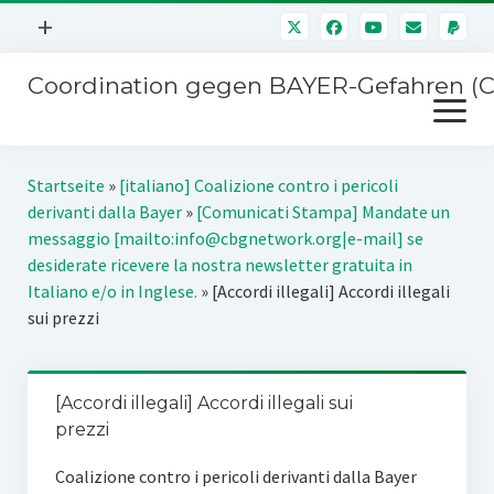
Menü
+
öffnen
Coordination gegen BAYER-Gefahren (
Mitmachen
Menü
Newsletter
öffnen
Presse
Kampagnen
Startseite
»
[italiano] Coalizione contro i pericoli
Über uns
derivanti dalla Bayer
»
[Comunicati Stampa] Mandate un
BAYER-Hauptversammlungen
messaggio [mailto:info@cbgnetwork.org|e-mail] se
Kontakt
desiderate ricevere la nostra newsletter gratuita in
Stichwort BAYER
Italiano e/o in Inglese.
»
[Accordi illegali] Accordi illegali
Impressum
sui prezzi
Jahrestagung
Störfälle
SPENDEN
[Accordi illegali] Accordi illegali sui
prezzi
Coalizione contro i pericoli derivanti dalla Bayer