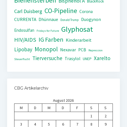
Bienensterben
Bisphenol A
BlackRock
CO-Pipeline
Carl Duisberg
Corona
CURRENTA
Dhünnaue
Duogynon
Donald Trump
Glyphosat
Endosulfan
Fridays for Future
IG Farben
HIV/AIDS
Kinderarbeit
Monopol
Lipobay
Nexavar
PCB
Repression
Tierversuche
Xarelto
Trasylol
UNEP
Steuerflucht
CBG Artikelarchiv
August 2026
M
D
M
D
F
S
S
1
2
3
4
5
6
7
8
9