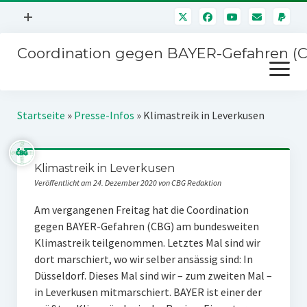
Menü
+
öffnen
Coordination gegen BAYER-Gefahren (
Mitmachen
Menü
Newsletter
öffnen
Presse
Kampagnen
Startseite
»
Presse-Infos
»
Klimastreik in Leverkusen
Über uns
BAYER-Hauptversammlungen
Kontakt
Klimastreik in Leverkusen
Stichwort BAYER
Impressum
Veröffentlicht am 24. Dezember 2020 von CBG Redaktion
Jahrestagung
Störfälle
Am vergangenen Freitag hat die Coordination
gegen BAYER-Gefahren (CBG) am bundesweiten
SPENDEN
Klimastreik teilgenommen. Letztes Mal sind wir
dort marschiert, wo wir selber ansässig sind: In
Düsseldorf. Dieses Mal sind wir – zum zweiten Mal –
in Leverkusen mitmarschiert. BAYER ist einer der