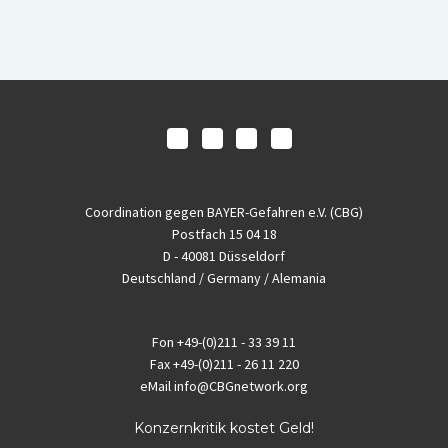
Coordination gegen BAYER-Gefahren e.V. (CBG)
Postfach 15 04 18
D - 40081 Düsseldorf
Deutschland / Germany / Alemania
Fon
+49-(0)211 - 33 39 11
Fax
+49-(0)211 - 26 11 220
eMail
info@CBGnetwork.org
Konzernkritik kostet Geld!