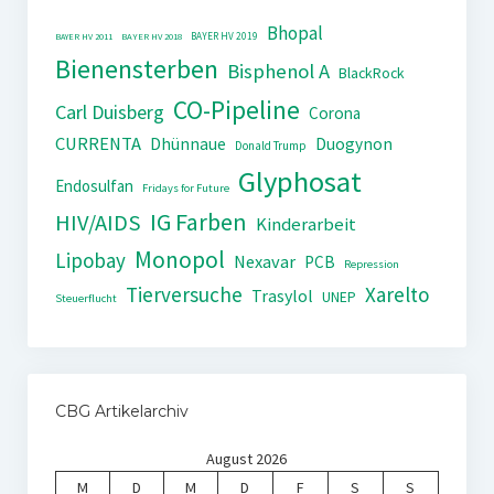
Bhopal
BAYER HV 2019
BAYER HV 2011
BAYER HV 2018
Bienensterben
Bisphenol A
BlackRock
CO-Pipeline
Carl Duisberg
Corona
CURRENTA
Dhünnaue
Duogynon
Donald Trump
Glyphosat
Endosulfan
Fridays for Future
IG Farben
HIV/AIDS
Kinderarbeit
Monopol
Lipobay
Nexavar
PCB
Repression
Tierversuche
Xarelto
Trasylol
UNEP
Steuerflucht
CBG Artikelarchiv
August 2026
M
D
M
D
F
S
S