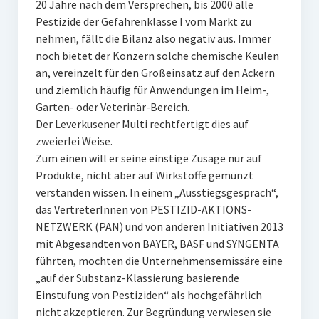
20 Jahre nach dem Versprechen, bis 2000 alle
Pestizide der Gefahrenklasse I vom Markt zu
nehmen, fällt die Bilanz also negativ aus. Immer
noch bietet der Konzern solche chemische Keulen
an, vereinzelt für den Großeinsatz auf den Äckern
und ziemlich häufig für Anwendungen im Heim-,
Garten- oder Veterinär-Bereich.
Der Leverkusener Multi rechtfertigt dies auf
zweierlei Weise.
Zum einen will er seine einstige Zusage nur auf
Produkte, nicht aber auf Wirkstoffe gemünzt
verstanden wissen. In einem „Ausstiegsgespräch“,
das VertreterInnen von PESTIZID-AKTIONS-
NETZWERK (PAN) und von anderen Initiativen 2013
mit Abgesandten von BAYER, BASF und SYNGENTA
führten, mochten die Unternehmensemissäre eine
„auf der Substanz-Klassierung basierende
Einstufung von Pestiziden“ als hochgefährlich
nicht akzeptieren. Zur Begründung verwiesen sie