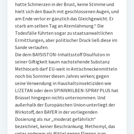
hatte Schmerzen in der Brust, keine Stimme und
hielt sich den Bauch mit geschlossenen Augen, und
am Ende verlor er gänzlich das Gleichgewicht. Er
starb am selben Tag an Atemlähmung.“ Die
Todesfälle führten sogar zu staatsanwaltlichen
Ermittlungen, aber politischer Druck ließ diese im
Sande verlaufen.
Die dem BAYSISTON-Inhaltsstoff Disulfuton in
seiner Giftigkeit kaum nachstehende Substanz
Methiocarb darf EU-weit in Antischneckenmitteln
noch bis Sommer diesen Jahres wirken; gegen
seine Verwendung in Haushaltsinsektiziden wie
LIZETAN oder dem SPINNMILBEN-SPRAY PLUS hat
Brüssel hingegen nichts unternommen. Und
außerhalb der Europäischen Union unterliegt der
Wirkstoff, den BAYER in der vorliegenden
Dosierung als nur „moderat gefährlich“
bezeichnet, keiner Beschränkung. Methomyl, das
unter anderem als Mittel gegen Fliegen zum