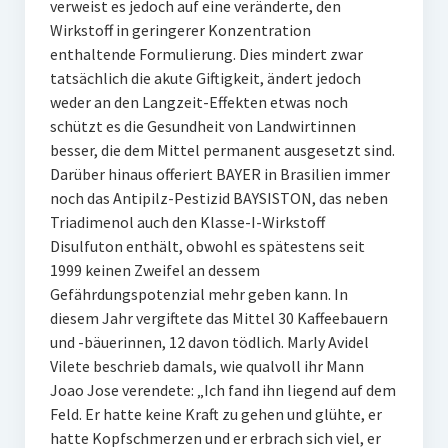
verweist es jedoch auf eine veränderte, den
Wirkstoff in geringerer Konzentration
enthaltende Formulierung. Dies mindert zwar
tatsächlich die akute Giftigkeit, ändert jedoch
weder an den Langzeit-Effekten etwas noch
schützt es die Gesundheit von Landwirtinnen
besser, die dem Mittel permanent ausgesetzt sind.
Darüber hinaus offeriert BAYER in Brasilien immer
noch das Antipilz-Pestizid BAYSISTON, das neben
Triadimenol auch den Klasse-I-Wirkstoff
Disulfuton enthält, obwohl es spätestens seit
1999 keinen Zweifel an dessem
Gefährdungspotenzial mehr geben kann. In
diesem Jahr vergiftete das Mittel 30 Kaffeebauern
und -bäuerinnen, 12 davon tödlich. Marly Avidel
Vilete beschrieb damals, wie qualvoll ihr Mann
Joao Jose verendete: „Ich fand ihn liegend auf dem
Feld. Er hatte keine Kraft zu gehen und glühte, er
hatte Kopfschmerzen und er erbrach sich viel, er