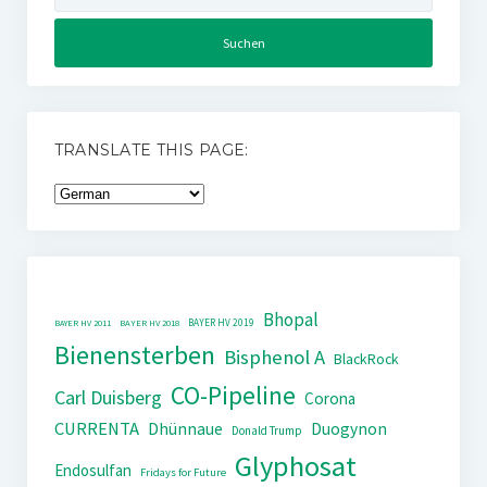
TRANSLATE THIS PAGE:
Bhopal
BAYER HV 2019
BAYER HV 2011
BAYER HV 2018
Bienensterben
Bisphenol A
BlackRock
CO-Pipeline
Carl Duisberg
Corona
CURRENTA
Dhünnaue
Duogynon
Donald Trump
Glyphosat
Endosulfan
Fridays for Future