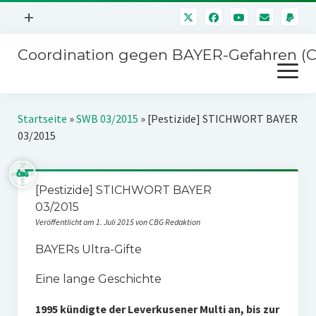
Menü
+
öffnen
Coordination gegen BAYER-Gefahren (
Mitmachen
Menü
Newsletter
öffnen
Presse
Kampagnen
Startseite
»
SWB 03/2015
»
[Pestizide] STICHWORT BAYER
Über uns
03/2015
BAYER-Hauptversammlungen
Kontakt
Stichwort BAYER
Impressum
[Pestizide] STICHWORT BAYER
Jahrestagung
03/2015
Störfälle
Veröffentlicht am 1. Juli 2015 von CBG Redaktion
SPENDEN
BAYERs Ultra-Gifte
Eine lange Geschichte
1995 kündigte der Leverkusener Multi an, bis zur