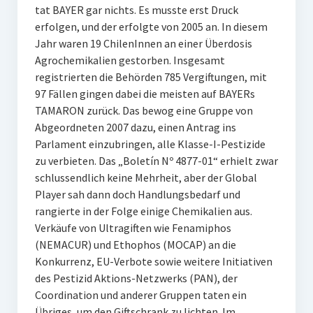
tat BAYER gar nichts. Es musste erst Druck
erfolgen, und der erfolgte von 2005 an. In diesem
Jahr waren 19 ChilenInnen an einer Überdosis
Agrochemikalien gestorben. Insgesamt
registrierten die Behörden 785 Vergiftungen, mit
97 Fällen gingen dabei die meisten auf BAYERs
TAMARON zurück. Das bewog eine Gruppe von
Abgeordneten 2007 dazu, einen Antrag ins
Parlament einzubringen, alle Klasse-I-Pestizide
zu verbieten. Das „Boletín Nº 4877-01“ erhielt zwar
schlussendlich keine Mehrheit, aber der Global
Player sah dann doch Handlungsbedarf und
rangierte in der Folge einige Chemikalien aus.
Verkäufe von Ultragiften wie Fenamiphos
(NEMACUR) und Ethophos (MOCAP) an die
Konkurrenz, EU-Verbote sowie weitere Initiativen
des Pestizid Aktions-Netzwerks (PAN), der
Coordination und anderer Gruppen taten ein
Übriges, um den Giftschrank zu lichten. Im