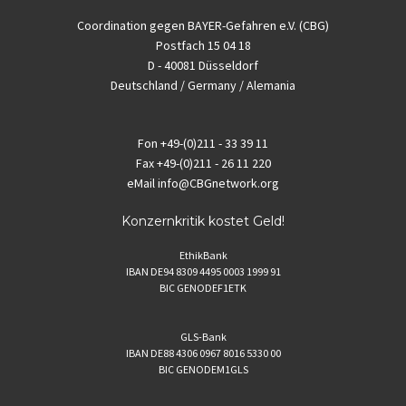
Coordination gegen BAYER-Gefahren e.V. (CBG)
Postfach 15 04 18
D - 40081 Düsseldorf
Deutschland / Germany / Alemania
Fon
+49-(0)211 - 33 39 11
Fax
+49-(0)211 - 26 11 220
eMail
info@CBGnetwork.org
Konzernkritik kostet Geld!
EthikBank
IBAN DE94 8309 4495 0003 1999 91
BIC GENODEF1ETK
GLS-Bank
IBAN DE88 4306 0967 8016 5330 00
BIC GENODEM1GLS