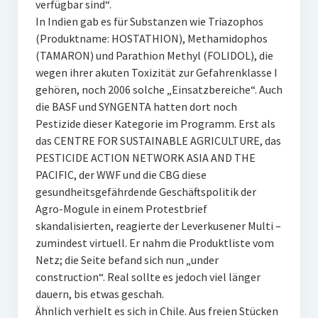
verfügbar sind“.
In Indien gab es für Substanzen wie Triazophos
(Produktname: HOSTATHION), Methamidophos
(TAMARON) und Parathion Methyl (FOLIDOL), die
wegen ihrer akuten Toxizität zur Gefahrenklasse I
gehören, noch 2006 solche „Einsatzbereiche“. Auch
die BASF und SYNGENTA hatten dort noch
Pestizide dieser Kategorie im Programm. Erst als
das CENTRE FOR SUSTAINABLE AGRICULTURE, das
PESTICIDE ACTION NETWORK ASIA AND THE
PACIFIC, der WWF und die CBG diese
gesundheitsgefährdende Geschäftspolitik der
Agro-Mogule in einem Protestbrief
skandalisierten, reagierte der Leverkusener Multi –
zumindest virtuell. Er nahm die Produktliste vom
Netz; die Seite befand sich nun „under
construction“. Real sollte es jedoch viel länger
dauern, bis etwas geschah.
Ähnlich verhielt es sich in Chile. Aus freien Stücken