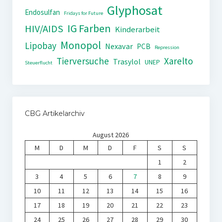
Glyphosat
Endosulfan
Fridays for Future
IG Farben
HIV/AIDS
Kinderarbeit
Monopol
Lipobay
Nexavar
PCB
Repression
Tierversuche
Xarelto
Trasylol
UNEP
Steuerflucht
CBG Artikelarchiv
August 2026
M
D
M
D
F
S
S
1
2
3
4
5
6
7
8
9
10
11
12
13
14
15
16
17
18
19
20
21
22
23
24
25
26
27
28
29
30