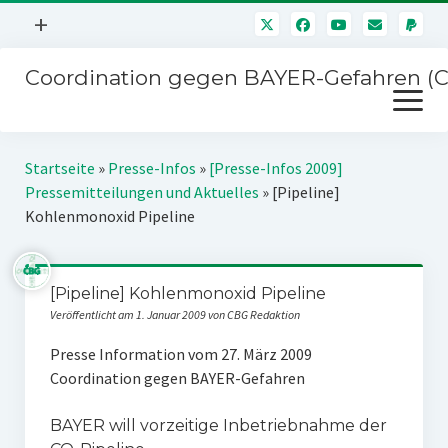
Menü
+
öffnen
Coordination gegen BAYER-Gefahren (
Mitmachen
Menü
Newsletter
öffnen
Presse
Kampagnen
Startseite
»
Presse-Infos
»
[Presse-Infos 2009]
Über uns
Pressemitteilungen und Aktuelles
»
[Pipeline]
BAYER-Hauptversammlungen
Kohlenmonoxid Pipeline
Kontakt
Stichwort BAYER
Impressum
Jahrestagung
[Pipeline] Kohlenmonoxid Pipeline
Störfälle
Veröffentlicht am 1. Januar 2009 von CBG Redaktion
SPENDEN
Presse Information vom 27. März 2009
Coordination gegen BAYER-Gefahren
BAYER will vorzeitige Inbetriebnahme der