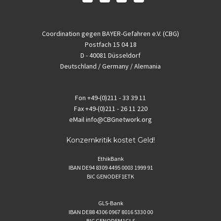
Coordination gegen BAYER-Gefahren e.V. (CBG)
Postfach 15 04 18
D - 40081 Düsseldorf
Deutschland / Germany / Alemania
Fon
+49-(0)211 - 33 39 11
Fax
+49-(0)211 - 26 11 220
eMail
info@CBGnetwork.org
Konzernkritik kostet Geld!
EthikBank
IBAN DE94 8309 4495 0003 1999 91
BIC GENODEF1ETK
GLS-Bank
IBAN DE88 4306 0967 8016 5330 00
BIC GENODEM1GLS