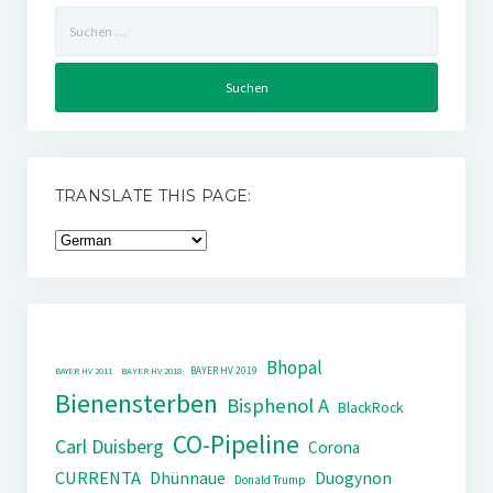
Suchen
nach:
TRANSLATE THIS PAGE:
Bhopal
BAYER HV 2019
BAYER HV 2011
BAYER HV 2018
Bienensterben
Bisphenol A
BlackRock
CO-Pipeline
Carl Duisberg
Corona
CURRENTA
Dhünnaue
Duogynon
Donald Trump