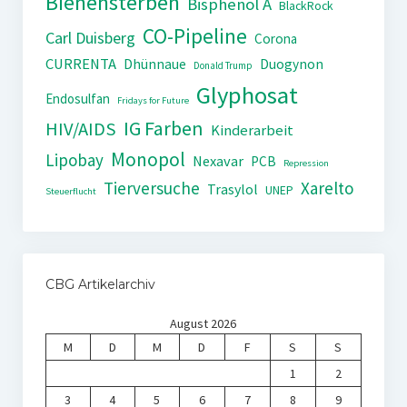
Bienensterben
Bisphenol A
BlackRock
CO-Pipeline
Carl Duisberg
Corona
CURRENTA
Dhünnaue
Duogynon
Donald Trump
Glyphosat
Endosulfan
Fridays for Future
IG Farben
HIV/AIDS
Kinderarbeit
Monopol
Lipobay
Nexavar
PCB
Repression
Tierversuche
Xarelto
Trasylol
UNEP
Steuerflucht
CBG Artikelarchiv
August 2026
M
D
M
D
F
S
S
1
2
3
4
5
6
7
8
9