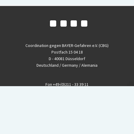
Coordination gegen BAYER-Gefahren e.V. (CBG)
Postfach 15 04 18
D - 40081 Düsseldorf
Deutschland / Germany / Alemania
Fon
+49-(0)211 - 33 39 11
Fax
+49-(0)211 - 26 11 220
eMail
info@CBGnetwork.org
Konzernkritik kostet Geld!
EthikBank
IBAN DE94 8309 4495 0003 1999 91
BIC GENODEF1ETK