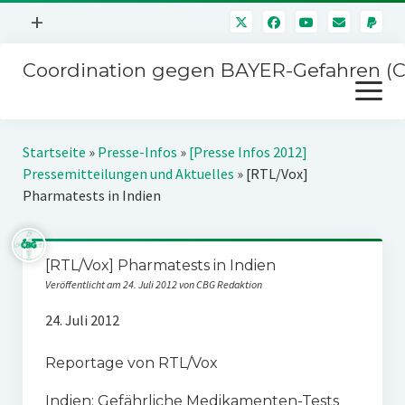
Menü
+
öffnen
Coordination gegen BAYER-Gefahren (
Mitmachen
Menü
Newsletter
öffnen
Presse
Kampagnen
Startseite
»
Presse-Infos
»
[Presse Infos 2012]
Über uns
Pressemitteilungen und Aktuelles
»
[RTL/Vox]
BAYER-Hauptversammlungen
Pharmatests in Indien
Kontakt
Stichwort BAYER
Impressum
Jahrestagung
[RTL/Vox] Pharmatests in Indien
Störfälle
Veröffentlicht am 24. Juli 2012 von CBG Redaktion
SPENDEN
24. Juli 2012
Reportage von RTL/Vox
Indien: Gefährliche Medikamenten-Tests