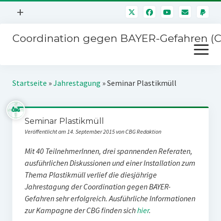
Menü
+
öffnen
Coordination gegen BAYER-Gefahren (
Mitmachen
Menü
Newsletter
öffnen
Presse
Kampagnen
Startseite
»
Jahrestagung
»
Seminar Plastikmüll
Über uns
BAYER-Hauptversammlungen
Kontakt
Seminar Plastikmüll
Stichwort BAYER
Impressum
Veröffentlicht am 14. September 2015 von CBG Redaktion
Jahrestagung
Störfälle
Mit 40 TeilnehmerInnen, drei spannenden Referaten,
ausführlichen Diskussionen und einer Installation zum
SPENDEN
Thema Plastikmüll verlief die diesjährige
Jahrestagung der Coordination gegen BAYER-
Gefahren sehr erfolgreich. Ausführliche Informationen
zur Kampagne der CBG finden sich
hier
.