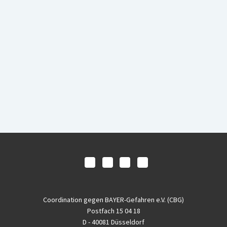
Coordination gegen BAYER-Gefahren e.V. (CBG)
Postfach 15 04 18
D - 40081 Düsseldorf