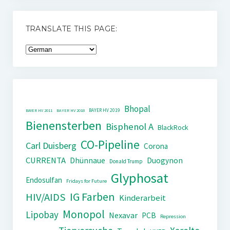
TRANSLATE THIS PAGE:
Bhopal
BAYER HV 2019
BAYER HV 2011
BAYER HV 2018
Bienensterben
Bisphenol A
BlackRock
CO-Pipeline
Carl Duisberg
Corona
CURRENTA
Dhünnaue
Duogynon
Donald Trump
Glyphosat
Endosulfan
Fridays for Future
IG Farben
HIV/AIDS
Kinderarbeit
Monopol
Lipobay
Nexavar
PCB
Repression