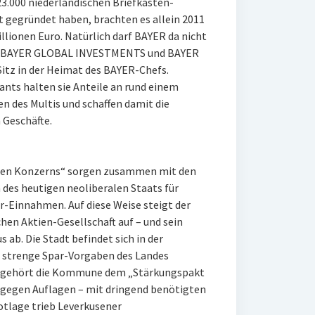
23.000 niederländischen Briefkasten-
 gegründet haben, brachten es allein 2011
llionen Euro. Natürlich darf BAYER da nicht
 BAYER GLOBAL INVESTMENTS und BAYER
tz in der Heimat des BAYER-Chefs.
ts halten sie Anteile an rund einem
en des Multis und schaffen damit die
 Geschäfte.
alen Konzerns“ sorgen zusammen mit den
des heutigen neoliberalen Staats für
-Einnahmen. Auf diese Weise steigt der
en Aktien-Gesellschaft auf – und sein
b. Die Stadt befindet sich in der
 strenge Spar-Vorgaben des Landes
m gehört die Kommune dem „Stärkungspakt
m gegen Auflagen – mit dringend benötigten
Notlage trieb Leverkusener