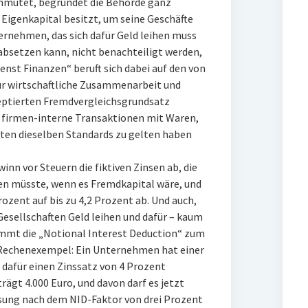
mutet, begründet die Behörde ganz
Eigenkapital besitzt, um seine Geschäfte
ernehmen, das sich dafür Geld leihen muss
absetzen kann, nicht benachteiligt werden,
ienst Finanzen“ beruft sich dabei auf den von
für wirtschaftliche Zusammenarbeit und
eptierten Fremdvergleichsgrundsatz
r firmen-interne Transaktionen mit Waren,
iten dieselben Standards zu gelten haben
inn vor Steuern die fiktiven Zinsen ab, die
len müsste, wenn es Fremdkapital wäre, und
ozent auf bis zu 4,2 Prozent ab. Und auch,
sellschaften Geld leihen und dafür – kaum
ommt die „Notional Interest Deduction“ zum
in Rechenexempel: Ein Unternehmen hat einer
 dafür einen Zinssatz von 4 Prozent
ägt 4.000 Euro, und davon darf es jetzt
nsung nach dem NID-Faktor von drei Prozent