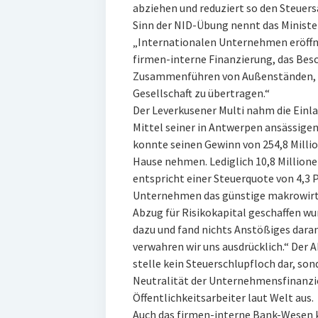
abziehen und reduziert so den Steuers
Sinn der NID-Übung nennt das Ministe
„Internationalen Unternehmen eröffne
firmen-interne Finanzierung, das Bes
Zusammenführen von Außenständen, A
Gesellschaft zu übertragen.“
Der Leverkusener Multi nahm die Einla
Mittel seiner in Antwerpen ansässigen
konnte seinen Gewinn von 254,8 Milli
Hause nehmen. Lediglich 10,8 Millione
entspricht einer Steuerquote von 4,3 
Unternehmen das günstige makrowirtsc
Abzug für Risikokapital geschaffen w
dazu und fand nichts Anstößiges daran
verwahren wir uns ausdrücklich.“ Der 
stelle kein Steuerschlupfloch dar, so
Neutralität der Unternehmensfinanzi
Öffentlichkeitsarbeiter laut Welt aus.
Auch das firmen-interne Bank-Wesen k