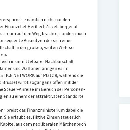
erersparnisse nämlich nicht nur den
r Finanzchef Heribert Zitzelsberger ab
isterium auf den Weg brachte, sondern auch
onsequente Ausnutzen der sich einer
schaft in der großen, weiten Welt so
ten.
leich in unmittelbarer Nachbarschaft
e Flamen und Wallonen bringen es im
USTICE NETWORK auf Platz 9, während die
 Brüssel wirbt sogar ganz offen mit der
ne Steuer-Anreize im Bereich der Personen-
en zu einem der attraktivsten Standorte
n“ preist das Finanzministerium dabei die
 Sie erlaubt es, fiktive Zinsen steuerlich
 Kapitel aus dem neoliberalen Märchenbuch