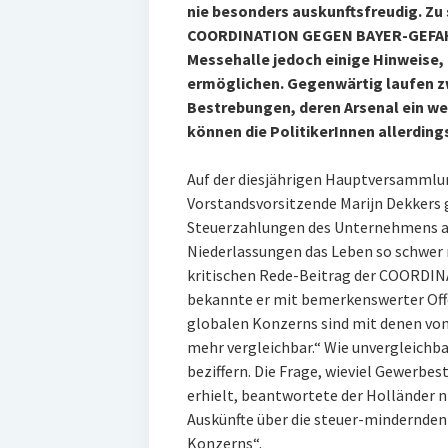
nie besonders auskunftsfreudig. Zu 
COORDINATION GEGEN BAYER-GEFAHRE
Messehalle jedoch einige Hinweise, d
ermöglichen. Gegenwärtig laufen zw
Bestrebungen, deren Arsenal ein we
können die PolitikerInnen allerding
Auf der diesjährigen Hauptversammlun
Vorstandsvorsitzende Marijn Dekkers g
Steuerzahlungen des Unternehmens a
Niederlassungen das Leben so schwer 
kritischen Rede-Beitrag der COORD
bekannte er mit bemerkenswerter Offe
globalen Konzerns sind mit denen von
mehr vergleichbar.“ Wie unvergleichba
beziffern. Die Frage, wieviel Gewerbe
erhielt, beantwortete der Holländer n
Auskünfte über die steuer-mindernden
Konzerns“.