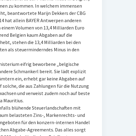
ionen zu kommen. In welchem immensen
ht, beantwortete Marijn Dekkers der CBG
14 hat allein BAYER Antwerpen anderen
n einem Volumen von 13,4 Milliarden Euro
rend Belgien kaum Abgaben auf die
ebt, stehen die 13,4 Milliarden bei den
en als steuerminderndes Minus in den
nisterium eifrig beworbene „belgische
dere Schmankerl bereit. Sie lädt explizit
mtern ein, erhebt gar keine Abgaben auf
 solche, die aus Zahlungen für die Nutzung
achsen und verweist zudem noch auf beste
 Mauritius.
nfalls blühende Steuerlandschaften mit
kaum belasteten Zins-, Markenrechts- und
Angeboten für den konzern-internen Handel
chen Abgabe-Agreements. Das alles sorgt