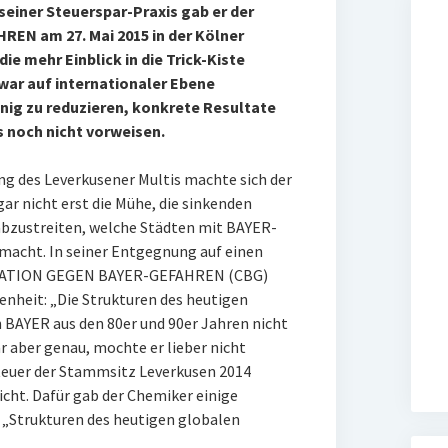
seiner Steuerspar-Praxis gab er der
N am 27. Mai 2015 in der Kölner
ie mehr Einblick in die Trick-Kiste
ar auf internationaler Ebene
nig zu reduzieren, konkrete Resultate
s noch nicht vorweisen.
g des Leverkusener Multis machte sich der
ar nicht erst die Mühe, die sinkenden
bzustreiten, welche Städten mit BAYER-
macht. In seiner Entgegnung auf einen
INATION GEGEN BAYER-GEFAHREN (CBG)
nheit: „Die Strukturen des heutigen
 BAYER aus den 80er und 90er Jahren nicht
r aber genau, mochte er lieber nicht
steuer der Stammsitz Leverkusen 2014
icht. Dafür gab der Chemiker einige
 „Strukturen des heutigen globalen