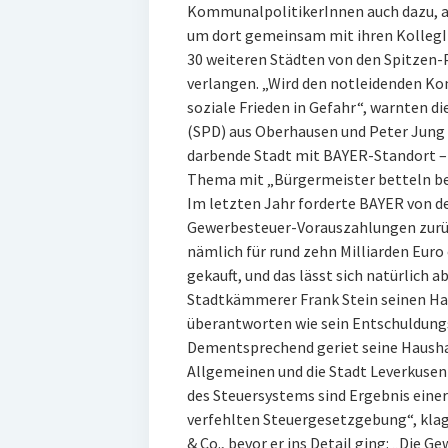
KommunalpolitikerInnen auch dazu, am
um dort gemeinsam mit ihren KollegI
30 weiteren Städten von den Spitzen-
verlangen. „Wird den notleidenden Ko
soziale Frieden in Gefahr“, warnten 
(SPD) aus Oberhausen und Peter Jung 
darbende Stadt mit BAYER-Standort – l
Thema mit „Bürgermeister betteln bei
Im letzten Jahr forderte BAYER von 
Gewerbesteuer-Vorauszahlungen zurüc
nämlich für rund zehn Milliarden Eu
gekauft, und das lässt sich natürlich
Stadtkämmerer Frank Stein seinen H
überantworten wie sein Entschuldung
Dementsprechend geriet seine Haushal
Allgemeinen und die Stadt Leverkusen
des Steuersystems sind Ergebnis einer
verfehlten Steuergesetzgebung“, klag
& Co., bevor er ins Detail ging: „Die 