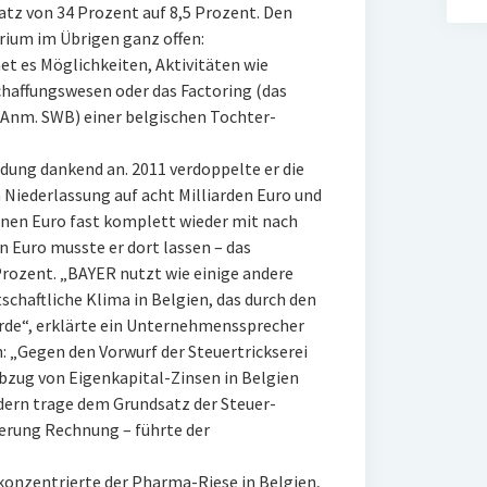
atz von 34 Prozent auf 8,5 Prozent. Den
rium im Übrigen ganz offen:
t es Möglichkeiten, Aktivitäten wie
chaffungswesen oder das Factoring (das
nm. SWB) einer belgischen Tochter-
dung dankend an. 2011 verdoppelte er die
 Niederlassung auf acht Milliarden Euro und
onen Euro fast komplett wieder mit nach
n Euro musste er dort lassen – das
Prozent. „BAYER nutzt wie einige andere
haftliche Klima in Belgien, das durch den
urde“, erklärte ein Unternehmenssprecher
: „Gegen den Vorwurf der Steuertrickserei
Abzug von Eigenkapital-Zinsen in Belgien
ndern trage dem Grundsatz der Steuer-
erung Rechnung – führte der
onzentrierte der Pharma-Riese in Belgien,