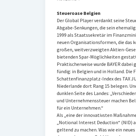
Steueroase Belgien
Der Global Player verdankt seine Steu
Abgabe-Senkungen, die sein ehemalige
1999 als Staatssekretär im Finanzmin
neuen Organisationsformen, die das k
großen, weitverzweigten Aktien-Gesell
bietenden Spar-Möglichkeiten gestat
Praktischerweise wurde BAYER dabei g
fündig: in Belgien und in Holland. Di
Schattenfinanzplatz-Index des TAX J
Niederlande dort Rang 15 belegen. Und
dunklen Seite des Landes: „Verschiede
und Unternehmenssteuer machen Belgi
für ein Unternehmen.“
Als „eine der innovativsten Maßnahme
„Notional Interest Deduction“ (NID) an.
geltend zu machen. Was wie ein neues