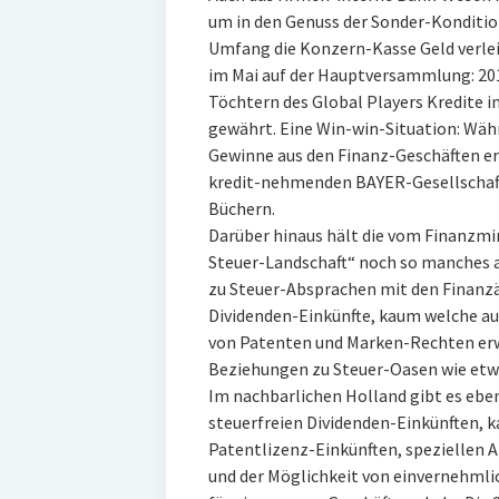
um in den Genuss der Sonder-Kondit
Umfang die Konzern-Kasse Geld verlei
im Mai auf der Hauptversammlung: 20
Töchtern des Global Players Kredite i
gewährt. Eine Win-win-Situation: Wäh
Gewinne aus den Finanz-Geschäften erh
kredit-nehmenden BAYER-Gesellschaft
Büchern.
Darüber hinaus hält die vom Finanzmi
Steuer-Landschaft“ noch so manches an
zu Steuer-Absprachen mit den Finanzä
Dividenden-Einkünfte, kaum welche auf
von Patenten und Marken-Rechten erw
Beziehungen zu Steuer-Oasen wie etwa
Im nachbarlichen Holland gibt es ebe
steuerfreien Dividenden-Einkünften, 
Patentlizenz-Einkünften, speziellen 
und der Möglichkeit von einvernehmli