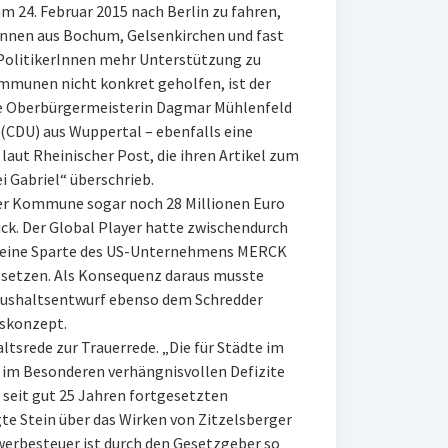
 24. Februar 2015 nach Berlin zu fahren,
nnen aus Bochum, Gelsenkirchen und fast
PolitikerInnen mehr Unterstützung zu
mmunen nicht konkret geholfen, ist der
die Oberbürgermeisterin Dagmar Mühlenfeld
(CDU) aus Wuppertal – ebenfalls eine
aut Rheinischer Post, die ihren Artikel zum
 Gabriel“ überschrieb.
der Kommune sogar noch 28 Millionen Euro
k. Der Global Player hatte zwischendurch
ro eine Sparte des US-Unternehmens MERCK
 absetzen. Als Konsequenz daraus musste
aushaltsentwurf ebenso dem Schredder
skonzept.
tsrede zur Trauerrede. „Die für Städte im
 im Besonderen verhängnisvollen Defizite
 seit gut 25 Jahren fortgesetzten
te Stein über das Wirken von Zitzelsberger
Gewerbesteuer ist durch den Gesetzgeber so