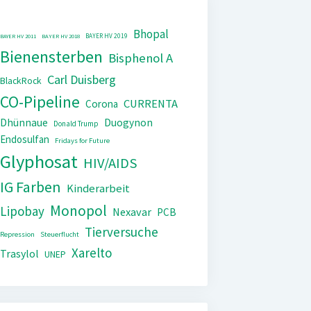
Bhopal
BAYER HV 2019
BAYER HV 2011
BAYER HV 2018
Bienensterben
Bisphenol A
Carl Duisberg
BlackRock
CO-Pipeline
CURRENTA
Corona
Dhünnaue
Duogynon
Donald Trump
Endosulfan
Fridays for Future
Glyphosat
HIV/AIDS
IG Farben
Kinderarbeit
Monopol
Lipobay
Nexavar
PCB
Tierversuche
Repression
Steuerflucht
Xarelto
Trasylol
UNEP