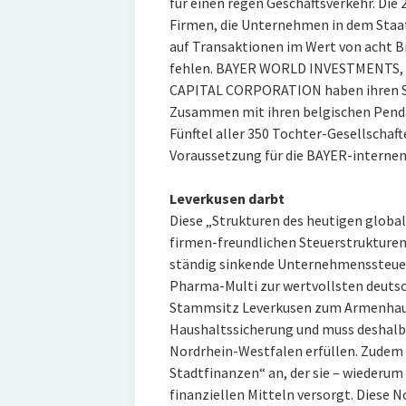
für einen regen Geschäftsverkehr. Die 
Firmen, die Unternehmen in dem Staat
auf Transaktionen im Wert von acht Bi
fehlen. BAYER WORLD INVESTMENTS,
CAPITAL CORPORATION haben ihren Si
Zusammen mit ihren belgischen Pendan
Fünftel aller 350 Tochter-Gesellschaft
Voraussetzung für die BAYER-internen
Leverkusen darbt
Diese „Strukturen des heutigen glob
firmen-freundlichen Steuerstrukturen 
ständig sinkende Unternehmenssteuer
Pharma-Multi zur wertvollsten deutsch
Stammsitz Leverkusen zum Armenhaus a
Haushaltssicherung und muss deshalb
Nordrhein-Westfalen erfüllen. Zude
Stadtfinanzen“ an, der sie – wiederu
finanziellen Mitteln versorgt. Diese 