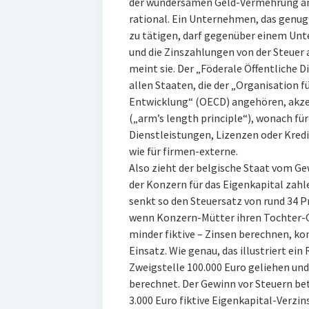
der wundersamen Geld-Vermehrung an
rational. Ein Unternehmen, das genug 
zu tätigen, darf gegenüber einem Unt
und die Zinszahlungen von der Steuer 
meint sie. Der „Föderale Öffentliche D
allen Staaten, die der „Organisation 
Entwicklung“ (OECD) angehören, akz
(„arm’s length principle“), wonach fü
Dienstleistungen, Lizenzen oder Kred
wie für firmen-externe.
Also zieht der belgische Staat vom Gew
der Konzern für das Eigenkapital zah
senkt so den Steuersatz von rund 34 Pr
wenn Konzern-Mütter ihren Tochter-Ge
minder fiktive – Zinsen berechnen, k
Einsatz. Wie genau, das illustriert e
Zweigstelle 100.000 Euro geliehen und
berechnet. Der Gewinn vor Steuern betr
3.000 Euro fiktive Eigenkapital-Verzi