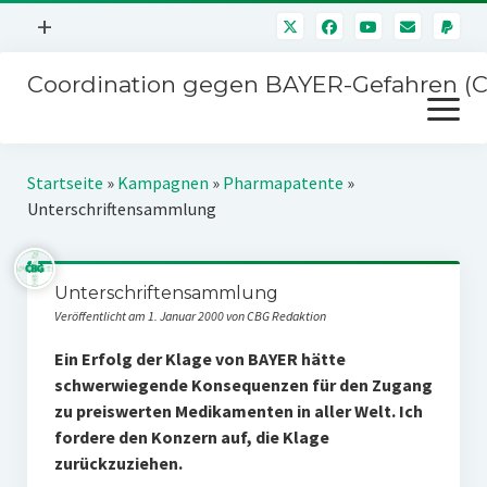
Menü
+
öffnen
Coordination gegen BAYER-Gefahren (
Mitmachen
Menü
Newsletter
öffnen
Presse
Kampagnen
Startseite
»
Kampagnen
»
Pharmapatente
»
Über uns
Unterschriftensammlung
BAYER-Hauptversammlungen
Kontakt
Stichwort BAYER
Impressum
Unterschriftensammlung
Jahrestagung
Veröffentlicht am 1. Januar 2000 von CBG Redaktion
Störfälle
Ein Erfolg der Klage von BAYER hätte
SPENDEN
schwerwiegende Konsequenzen für den Zugang
zu preiswerten Medikamenten in aller Welt. Ich
fordere den Konzern auf, die Klage
zurückzuziehen.