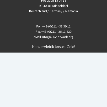
Postfach 15 04 18
D - 40081 Düsseldorf
Deutschland / Germany / Alemania
Fon
+49-(0)211 - 33 39 11
Fax
+49-(0)211 - 26 11 220
eMail
info@CBGnetwork.org
Konzernkritik kostet Geld!
EthikBank
IBAN DE94 8309 4495 0003 1999 91
BIC GENODEF1ETK
GLS-Bank
IBAN DE88 4306 0967 8016 5330 00
BIC GENODEM1GLS
Postfinance (Schweiz)
IBAN CH06 0900 0000 1578 8209 4