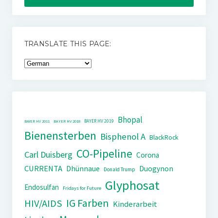
TRANSLATE THIS PAGE:
Bhopal
BAYER HV 2019
BAYER HV 2011
BAYER HV 2018
Bienensterben
Bisphenol A
BlackRock
CO-Pipeline
Carl Duisberg
Corona
CURRENTA
Dhünnaue
Duogynon
Donald Trump
Glyphosat
Endosulfan
Fridays for Future
IG Farben
HIV/AIDS
Kinderarbeit