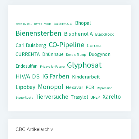
Bhopal
BAYER HV 2019
BAYER HV 2011
BAYER HV 2018
Bienensterben
Bisphenol A
BlackRock
CO-Pipeline
Carl Duisberg
Corona
CURRENTA
Dhünnaue
Duogynon
Donald Trump
Glyphosat
Endosulfan
Fridays for Future
IG Farben
HIV/AIDS
Kinderarbeit
Monopol
Lipobay
Nexavar
PCB
Repression
Tierversuche
Xarelto
Trasylol
UNEP
Steuerflucht
CBG Artikelarchiv