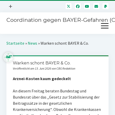
Menü
+
öffnen
Coordination gegen BAYER-Gefahren (
Mitmachen
Menü
Newsletter
öffnen
Presse
Kampagnen
Startseite
»
News
»
Warken schont BAYER & Co.
Über uns
BAYER-Hauptversammlungen
Kontakt
Warken schont BAYER & Co.
Stichwort BAYER
Impressum
Veröffentlicht am 13. Juni 2026 von CBG Redaktion
Jahrestagung
Störfälle
Arznei-Kosten kaum gedeckelt
SPENDEN
An diesem Freitag beraten Bundestag und
Bundesrat über das „Gesetz zur Stabilisierung der
Beitragssätze in der gesetzlichen
Krankenversicherung“. Obwohl die Krankenkassen