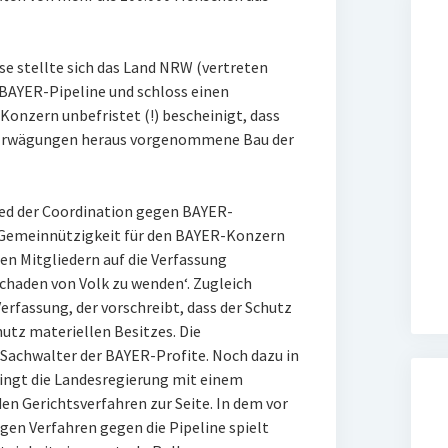
se stellte sich das Land NRW (vertreten
e BAYER-Pipeline und schloss einen
onzern unbefristet (!) bescheinigt, dass
en Erwägungen heraus vorgenommene Bau der
ied der Coordination gegen BAYER-
r Gemeinnützigkeit für den BAYER-Konzern
en Mitgliedern auf die Verfassung
‚Schaden von Volk zu wenden‘. Zugleich
Verfassung, der vorschreibt, dass der Schutz
utz materiellen Besitzes. Die
Sachwalter der BAYER-Profite. Noch dazu in
ringt die Landesregierung mit einem
en Gerichtsverfahren zur Seite. In dem vor
en Verfahren gegen die Pipeline spielt