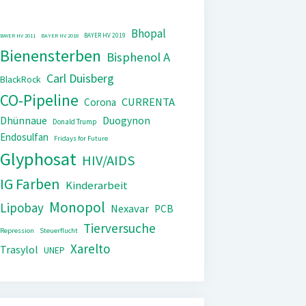
Bhopal
BAYER HV 2019
BAYER HV 2011
BAYER HV 2018
Bienensterben
Bisphenol A
Carl Duisberg
BlackRock
CO-Pipeline
CURRENTA
Corona
Dhünnaue
Duogynon
Donald Trump
Endosulfan
Fridays for Future
Glyphosat
HIV/AIDS
IG Farben
Kinderarbeit
Monopol
Lipobay
Nexavar
PCB
Tierversuche
Repression
Steuerflucht
Xarelto
Trasylol
UNEP