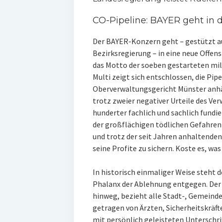
CO-Pipeline: BAYER geht in d
Der BAYER-Konzern geht – gestützt auf
Bezirksregierung – in eine neue Offensi
das Motto der soeben gestarteten m
Multi zeigt sich entschlossen, die Pip
Oberverwaltungsgericht Münster anhä
trotz zweier negativer Urteile des Ver
hunderter fachlich und sachlich fund
der großflächigen tödlichen Gefahre
und trotz der seit Jahren anhaltenden
seine Profite zu sichern. Koste es, was
In historisch einmaliger Weise steht
Phalanx der Ablehnung entgegen. Der 
hinweg, bezieht alle Stadt-, Gemeinde-
getragen von Ärzten, Sicherheitskräf
mit persönlich geleisteten Unterschr