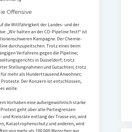
ie Offensive
 die Willfährigkeit der Landes- und der
ve: „Wir halten an der CO-Pipeline fest!“ ist
illionenschweren Kampagne. Der Chemie-
eline durchzupeitschen. Trotz eines beim
ngigen Verfahrens gegen die Pipeline;
waltungsgerichts in Düsseldorf; trotz
ierter Stellungnahmen und Gutachten; trotz
n für mehr als Hunderttausend Anwohner;
 Proteste. Der Konzern ist entschlossen,
 es wolle.
 dem Vorhaben eine außergewöhnlich starke
Protest geht über alle Parteigrenzen
 und Kreisräte entlang der Trasse ein, wird
ten, Katastrophenschutz und anderen, wird
iften von mehr als 100.000 Menschen aus