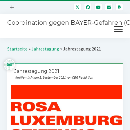
Menü
+
öffnen
Coordination gegen BAYER-Gefahren (
Mitmachen
Menü
Newsletter
öffnen
Presse
Kampagnen
Startseite
»
Jahrestagung
»
Jahrestagung 2021
Über uns
BAYER-Hauptversammlungen
Kontakt
Jahrestagung 2021
Stichwort BAYER
Impressum
Veröffentlicht am 1. September 2021 von CBG Redaktion
Jahrestagung
Störfälle
SPENDEN