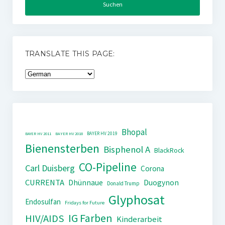
TRANSLATE THIS PAGE:
Bhopal
BAYER HV 2019
BAYER HV 2011
BAYER HV 2018
Bienensterben
Bisphenol A
BlackRock
CO-Pipeline
Carl Duisberg
Corona
CURRENTA
Dhünnaue
Duogynon
Donald Trump
Glyphosat
Endosulfan
Fridays for Future
IG Farben
HIV/AIDS
Kinderarbeit