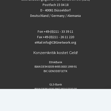
Postfach 15 04 18
D - 40081 Düsseldorf
Deutschland / Germany / Alemania
Fon
+49-(0)211 - 33 39 11
Fax
+49-(0)211 - 26 11 220
eMail
info@CBGnetwork.org
Konzernkritik kostet Geld!
EthikBank
IBAN DE94 8309 4495 0003 1999 91
BIC GENODEF1ETK
GLS-Bank
IBAN DE88 4306 0967 8016 5330 00
BIC GENODEM1GLS
Postfinance (Schweiz)