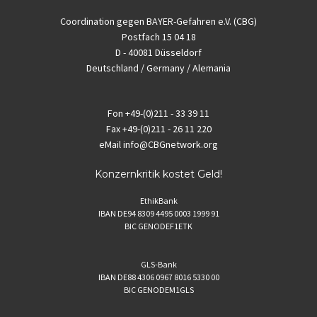
Coordination gegen BAYER-Gefahren e.V. (CBG)
Postfach 15 04 18
D - 40081 Düsseldorf
Deutschland / Germany / Alemania
Fon
+49-(0)211 - 33 39 11
Fax
+49-(0)211 - 26 11 220
eMail
info@CBGnetwork.org
Konzernkritik kostet Geld!
EthikBank
IBAN DE94 8309 4495 0003 1999 91
BIC GENODEF1ETK
GLS-Bank
IBAN DE88 4306 0967 8016 5330 00
BIC GENODEM1GLS