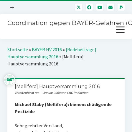
Menü
+
öffnen
Coordination gegen BAYER-Gefahren (
Mitmachen
Menü
Newsletter
öffnen
Presse
Kampagnen
Startseite
»
BAYER HV 2016
»
[Redebeiträge]
Über uns
Hauptversammlung 2016
»
[Mellifera]
BAYER-Hauptversammlungen
Hauptversammlung 2016
Kontakt
Stichwort BAYER
Impressum
Jahrestagung
[Mellifera] Hauptversammlung 2016
Störfälle
Veröffentlicht am 1. Januar 2000 von CBG Redaktion
SPENDEN
Michael Slaby (Mellifera): bienenschädigende
Pestizide
Sehr geehrter Vorstand,