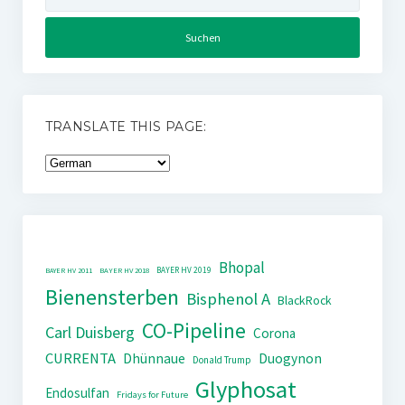
nach:
TRANSLATE THIS PAGE:
Bhopal
BAYER HV 2019
BAYER HV 2011
BAYER HV 2018
Bienensterben
Bisphenol A
BlackRock
CO-Pipeline
Carl Duisberg
Corona
CURRENTA
Dhünnaue
Duogynon
Donald Trump
Glyphosat
Endosulfan
Fridays for Future