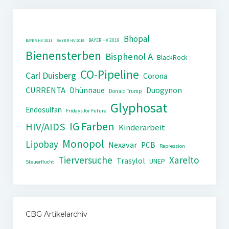
Bhopal
BAYER HV 2019
BAYER HV 2011
BAYER HV 2018
Bienensterben
Bisphenol A
BlackRock
CO-Pipeline
Carl Duisberg
Corona
CURRENTA
Dhünnaue
Duogynon
Donald Trump
Glyphosat
Endosulfan
Fridays for Future
IG Farben
HIV/AIDS
Kinderarbeit
Monopol
Lipobay
Nexavar
PCB
Repression
Tierversuche
Xarelto
Trasylol
UNEP
Steuerflucht
CBG Artikelarchiv