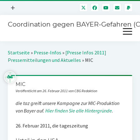
Menü
+
öffnen
Coordination gegen BAYER-Gefahren (
Mitmachen
Menü
Newsletter
öffnen
Presse
Kampagnen
Startseite
»
Presse-Infos
»
[Presse Infos 2011]
Über uns
Pressemitteilungen und Aktuelles
»
MIC
BAYER-Hauptversammlungen
Kontakt
Stichwort BAYER
Impressum
MIC
Jahrestagung
Veröffentlicht am 26. Februar 2011 von CBG Redaktion
Störfälle
die taz greift unsere Kampagne zur MIC-Produktion
SPENDEN
von Bayer auf.
Hier finden Sie alle Hintergründe
.
26. Februar 2011, die tageszeitung