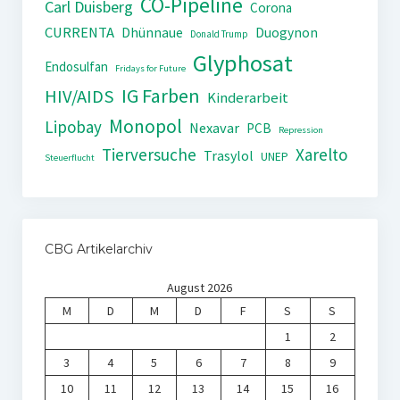
CO-Pipeline
Carl Duisberg
Corona
CURRENTA
Dhünnaue
Duogynon
Donald Trump
Glyphosat
Endosulfan
Fridays for Future
IG Farben
HIV/AIDS
Kinderarbeit
Monopol
Lipobay
Nexavar
PCB
Repression
Tierversuche
Xarelto
Trasylol
UNEP
Steuerflucht
CBG Artikelarchiv
August 2026
M
D
M
D
F
S
S
1
2
3
4
5
6
7
8
9
10
11
12
13
14
15
16