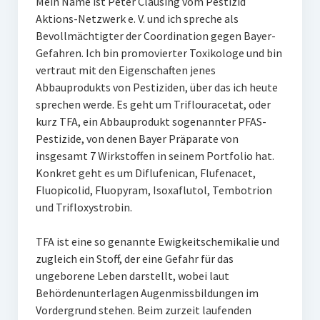
Mein Name ist Peter Clausing vom Pestizid
Aktions-Netzwerk e. V. und ich spreche als
Bevollmächtigter der Coordination gegen Bayer-
Gefahren. Ich bin promovierter Toxikologe und bin
vertraut mit den Eigenschaften jenes
Abbauprodukts von Pestiziden, über das ich heute
sprechen werde. Es geht um Triflouracetat, oder
kurz TFA, ein Abbauprodukt sogenannter PFAS-
Pestizide, von denen Bayer Präparate von
insgesamt 7 Wirkstoffen in seinem Portfolio hat.
Konkret geht es um Diflufenican, Flufenacet,
Fluopicolid, Fluopyram, Isoxaflutol, Tembotrion
und Trifloxystrobin.
TFA ist eine so genannte Ewigkeitschemikalie und
zugleich ein Stoff, der eine Gefahr für das
ungeborene Leben darstellt, wobei laut
Behördenunterlagen Augenmissbildungen im
Vordergrund stehen. Beim zurzeit laufenden