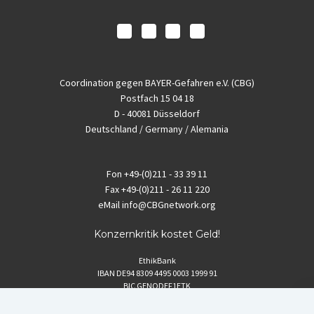
Coordination gegen BAYER-Gefahren e.V. (CBG)
Postfach 15 04 18
D - 40081 Düsseldorf
Deutschland / Germany / Alemania
Fon
+49-(0)211 - 33 39 11
Fax
+49-(0)211 - 26 11 220
eMail
info@CBGnetwork.org
Konzernkritik kostet Geld!
EthikBank
IBAN DE94 8309 4495 0003 1999 91
BIC GENODEF1ETK