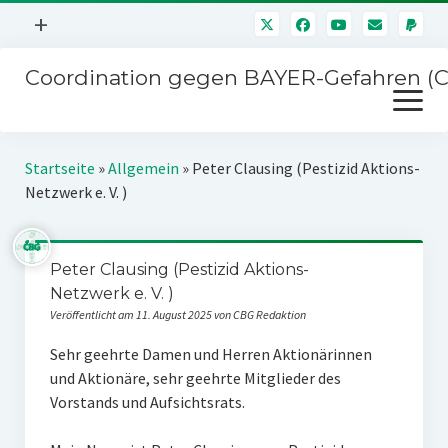
Menü
+
öffnen
Coordination gegen BAYER-Gefahren (
Mitmachen
Menü
Newsletter
öffnen
Presse
Kampagnen
Startseite
»
Allgemein
»
Peter Clausing (Pestizid Aktions-
Über uns
Netzwerk e. V. )
BAYER-Hauptversammlungen
Kontakt
Stichwort BAYER
Impressum
Peter Clausing (Pestizid Aktions-
Jahrestagung
Netzwerk e. V. )
Störfälle
Veröffentlicht am 11. August 2025 von CBG Redaktion
SPENDEN
Sehr geehrte Damen und Herren Aktionärinnen
und Aktionäre, sehr geehrte Mitglieder des
Vorstands und Aufsichtsrats.