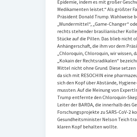
Epidemie, indem es mit großer Geschw
Medikamenten leistet.“ Als größter Fa
Präsident Donald Trump. Wahlweise be
„Wundermittel“, „Game-Changer“ oder
rechts stehender brasilianischer Koll
Stücke auf die Pillen. Das blieb nicht
Anhängerschaft, die ihm vor dem Präs
„Chloroquin, Chloroquin, wir wissen, d
„Kokain der Rechtsradikalen“ bezeich
Mittel nicht ohne Grund. Diese setze
da sich mit RESOCHIN eine pharmazeuti
sich den Kopf über Abstände, Hygien
mussten. Auf die Meinung von ExpertIn
Trump entfernte den Chloroquin-Skept
Leiter der BARDA, die innerhalb des 
Forschungsprojekte zu SARS-CoV-2 koor
Gesundheitsminister Nelson Teich trat 
klaren Kopf behalten wollte.