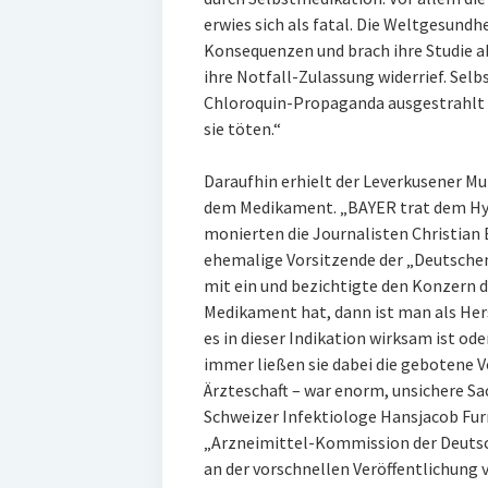
erwies sich als fatal. Die Weltgesund
Konsequenzen und brach ihre Studie 
ihre Notfall-Zulassung widerrief. Selbs
Chloroquin-Propaganda ausgestrahlt 
sie töten.“
Daraufhin erhielt der Leverkusener Mul
dem Medikament. „BAYER trat dem Hyp
monierten die Journalisten Christian B
ehemalige Vorsitzende der „Deutsche
mit ein und bezichtigte den Konzern 
Medikament hat, dann ist man als Hers
es in dieser Indikation wirksam ist ode
immer ließen sie dabei die gebotene Vo
Ärzteschaft – war enorm, unsichere Sa
Schweizer Infektiologe Hansjacob Furr
„Arzneimittel-Kommission der Deutsch
an der vorschnellen Veröffentlichung 