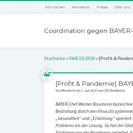
Mitmachen
Newsletter
Presse
Über uns
Coordination gegen BAYER-
Startseite
»
SWB 03/2020
»
[Profit & Pande
[Profit & Pandemie] BAY
Veröffentlicht am 1. Juli 2020 von CBG Redaktion
BAYER-Chef Werner Baumann bezeichnete
Bedrohung durch den Virus als systemrel
„Gesundheit“ und „Ernährung“ operiert. D
Problems als der Lösung. So hat der Glob
Eindämmung der Pandemie geliefert. Es