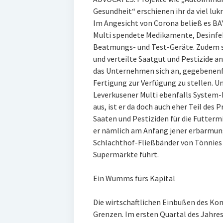
Gesundheit“ erschienen ihr da viel lukr
Im Angesicht von Corona beließ es BA
Multi spendete Medikamente, Desinfe
Beatmungs- und Test-Geräte. Zudem st
und verteilte Saatgut und Pestizide a
das Unternehmen sich an, gegebenenf
Fertigung zur Verfügung zu stellen. U
Leverkusener Multi ebenfalls System-R
aus, ist er da doch auch eher Teil des 
Saaten und Pestiziden für die Futter
er nämlich am Anfang jener erbarmun
Schlachthof-Fließbänder von Tönnies 
Supermärkte führt.
Ein Wumms fürs Kapital
Die wirtschaftlichen Einbußen des Kon
Grenzen. Im ersten Quartal des Jahre