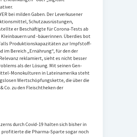
ativer.
YER bei milden Gaben. Der Leverkusener
ktionsmittel, Schutzausrüstungen,
ellte er Beschäftigte für Corona-Tests ab
n Kleinbauern und -bäuerinnen. Überdies bot
alls Produktionskapazitäten zur Impfstoff-
nd im Bereich „Ernährung“, für den der
elevanz reklamiert, sieht es nicht besser
Problems als der Lösung. Mit seinen Gen-
mittel-Monokulturen in Lateinamerika steht
gslosen Wertschöpfungskette, die über die
& Co. zu den Fleischtheken der
zerns durch Covid-19 halten sich bisher in
s profitierte die Pharma-Sparte sogar noch