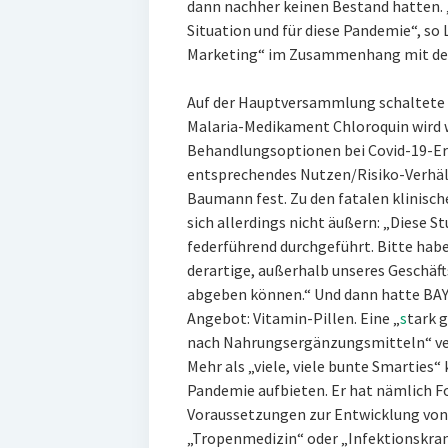
dann nachher keinen Bestand hatten. „D
Situation und für diese Pandemie“, so
Marketing“ im Zusammenhang mit dem
Auf der Hauptversammlung schaltete d
Malaria-Medikament Chloroquin wird w
Behandlungsoptionen bei Covid-19-Erkr
entsprechendes Nutzen/Risiko-Verhältn
Baumann fest. Zu den fatalen klinisc
sich allerdings nicht äußern: „Diese St
federführend durchgeführt. Bitte haben
derartige, außerhalb unseres Geschäf
abgeben können.“ Und dann hatte BAY
Angebot: Vitamin-Pillen. Eine „
s
tark 
nach Nahrungsergänzungsmitteln“ ver
Mehr als „viele, viele bunte Smarties
Pandemie aufbieten. Er hat nämlich F
Voraussetzungen zur Entwicklung vo
„Tropenmedizin“ oder „Infektionskran