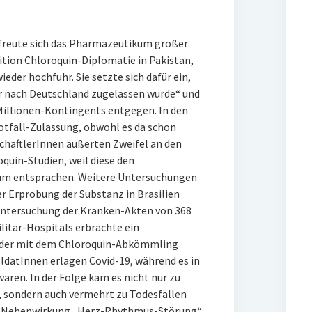
rfreute sich das Pharmazeutikum großer
lition Chloroquin-Diplomatie in Pakistan,
eder hochfuhr. Sie setzte sich dafür ein,
hr nach Deutschland zugelassen wurde“ und
Millionen-Kontingents entgegen. In den
otfall-Zulassung, obwohl es da schon
haftlerInnen äußerten Zweifel an den
quin-Studien, weil diese den
um entsprachen. Weitere Untersuchungen
er Erprobung der Substanz in Brasilien
Untersuchung der Kranken-Akten von 368
litär-Hospitals erbrachte ein
t der mit dem Chloroquin-Abkömmling
datInnen erlagen Covid-19, während es in
aren. In der Folge kam es nicht nur zu
sondern auch vermehrt zu Todesfällen
ie Nebenwirkung „Herz-Rhythmus-Störung“