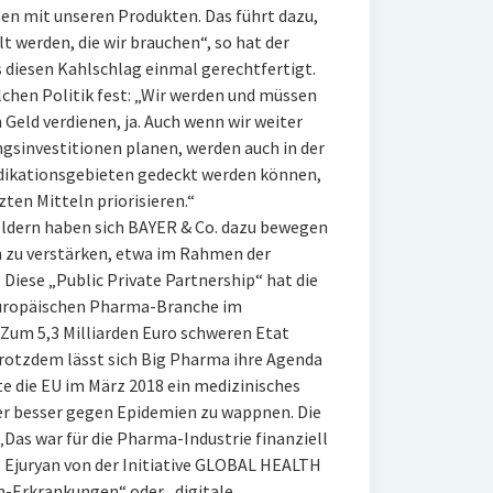
en mit unseren Produkten. Das führt dazu,
t werden, die wir brauchen“, so hat der
diesen Kahlschlag einmal gerechtfertigt.
chen Politik fest: „Wir werden und müssen
Geld verdienen, ja. Auch wenn wir weiter
gsinvestitionen planen, werden auch in der
Indikationsgebieten gedeckt werden können,
ten Mitteln priorisieren.“
eldern haben sich BAYER & Co. dazu bewegen
ch zu verstärken, etwa im Rahmen der
. Diese „Public Private Partnership“ hat die
europäischen Pharma-Branche im
 Zum 5,3 Milliarden Euro schweren Etat
 trotzdem lässt sich Big Pharma ihre Agenda
e die EU im März 2018 ein medizinisches
der besser gegen Epidemien zu wappnen. Die
„Das war für die Pharma-Industrie finanziell
e Ejuryan von der Initiative GLOBAL HEALTH
-Erkrankungen“ oder „digitale