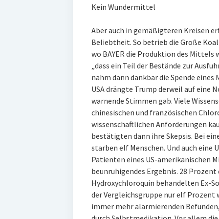
Kein Wundermittel
Aber auch in gemäßigteren Kreisen e
Beliebtheit. So betrieb die Große Koa
wo BAYER die Produktion des Mittels wi
„dass ein Teil der Bestände zur Ausfu
nahm dann dankbar die Spende eines 
USA drängte Trump derweil auf eine N
warnende Stimmen gab. Viele Wissensc
chinesischen und französischen Chloro
wissenschaftlichen Anforderungen ka
bestätigten dann ihre Skepsis. Bei ein
starben elf Menschen. Und auch eine 
Patienten eines US-amerikanischen Mi
beunruhigendes Ergebnis. 28 Prozen
Hydroxychloroquin behandelten Ex-Sol
der Vergleichsgruppe nur elf Prozent w
immer mehr alarmierenden Befunden, 
durch Selbstmedikation. Vor allem d