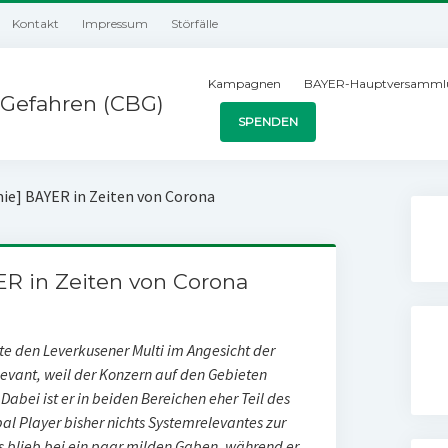
Kontakt
Impressum
Störfälle
Kampagnen
BAYER-Hauptversamml
Gefahren (CBG)
SPENDEN
mie] BAYER in Zeiten von Corona
ER in Zeiten von Corona
 den Leverkusener Multi im Angesicht der
evant, weil der Konzern auf den Gebieten
abei ist er in beiden Bereichen eher Teil des
al Player bisher nichts Systemrelevantes zur
 blieb bei ein paar milden Gaben, während er