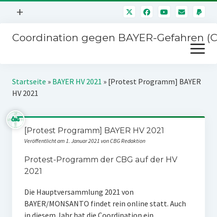
Menü
+
öffnen
Coordination gegen BAYER-Gefahren (
Mitmachen
Menü
Newsletter
öffnen
Presse
Kampagnen
Startseite
»
BAYER HV 2021
»
[Protest Programm] BAYER
Über uns
HV 2021
BAYER-Hauptversammlungen
Kontakt
Stichwort BAYER
Impressum
[Protest Programm] BAYER HV 2021
Jahrestagung
Veröffentlicht am 1. Januar 2021 von CBG Redaktion
Störfälle
Protest-Programm der CBG auf der HV
SPENDEN
2021
Die Hauptversammlung 2021 von
BAYER/MONSANTO findet rein online statt. Auch
in diesem Jahr hat die Coordination ein