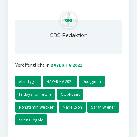
CBG Redaktion
Veröffentlicht in
BAYER HV 2021
Alan Tygel
BAYER HV 2021
Duogynon
Fridays for Future
Glyphosat
Konstantin Wecker
Marie Lyon
Sarah Wiener
Sven Giegold