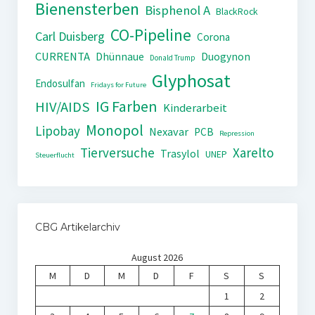
Bienensterben
Bisphenol A
BlackRock
CO-Pipeline
Carl Duisberg
Corona
CURRENTA
Dhünnaue
Duogynon
Donald Trump
Glyphosat
Endosulfan
Fridays for Future
IG Farben
HIV/AIDS
Kinderarbeit
Monopol
Lipobay
Nexavar
PCB
Repression
Tierversuche
Xarelto
Trasylol
UNEP
Steuerflucht
CBG Artikelarchiv
August 2026
M
D
M
D
F
S
S
1
2