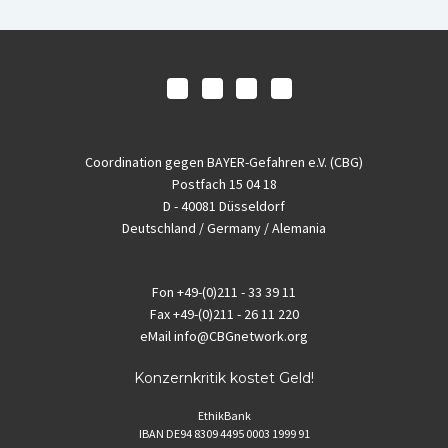
Coordination gegen BAYER-Gefahren e.V. (CBG)
Postfach 15 04 18
D - 40081 Düsseldorf
Deutschland / Germany / Alemania
Fon
+49-(0)211 - 33 39 11
Fax
+49-(0)211 - 26 11 220
eMail
info@CBGnetwork.org
Konzernkritik kostet Geld!
EthikBank
IBAN DE94 8309 4495 0003 1999 91