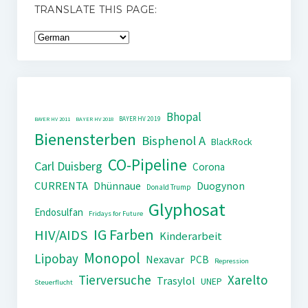
TRANSLATE THIS PAGE:
Bhopal
BAYER HV 2019
BAYER HV 2011
BAYER HV 2018
Bienensterben
Bisphenol A
BlackRock
CO-Pipeline
Carl Duisberg
Corona
CURRENTA
Dhünnaue
Duogynon
Donald Trump
Glyphosat
Endosulfan
Fridays for Future
IG Farben
HIV/AIDS
Kinderarbeit
Monopol
Lipobay
Nexavar
PCB
Repression
Tierversuche
Xarelto
Trasylol
UNEP
Steuerflucht