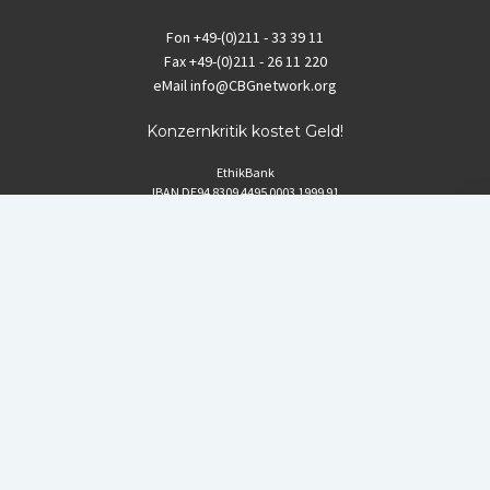
Fon
+49-(0)211 - 33 39 11
Fax
+49-(0)211 - 26 11 220
eMail
info@CBGnetwork.org
Konzernkritik kostet Geld!
EthikBank
IBAN DE94 8309 4495 0003 1999 91
BIC GENODEF1ETK
GLS-Bank
IBAN DE88 4306 0967 8016 5330 00
BIC GENODEM1GLS
Postfinance (Schweiz)
IBAN CH06 0900 0000 1578 8209 4
BIC POFICHBEXXX
Coordination gegen BAYER-Gefahren (CBG)