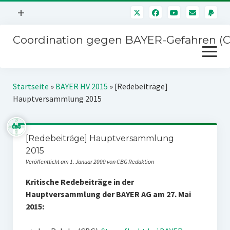
Menü
+
öffnen
Coordination gegen BAYER-Gefahren (
Mitmachen
Menü
Newsletter
öffnen
Presse
Kampagnen
Startseite
»
BAYER HV 2015
»
[Redebeiträge]
Über uns
Hauptversammlung 2015
BAYER-Hauptversammlungen
Kontakt
Stichwort BAYER
Impressum
[Redebeiträge] Hauptversammlung
Jahrestagung
2015
Störfälle
Veröffentlicht am 1. Januar 2000 von CBG Redaktion
SPENDEN
Kritische Redebeiträge in der
Hauptversammlung der BAYER AG am 27. Mai
2015: