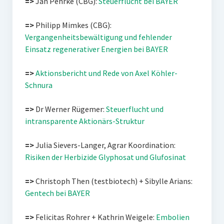
=>
Jan Pehrke (CBG):
Steuerflucht bei BAYER
=>
Philipp Mimkes (CBG):
Vergangenheitsbewältigung und fehlender
Einsatz regenerativer Energien bei BAYER
=>
Aktionsbericht und Rede von Axel Köhler-
Schnura
=>
Dr Werner Rügemer:
Steuerflucht und
intransparente Aktionärs-Struktur
=>
Julia Sievers-Langer, Agrar Koordination:
Risiken der Herbizide Glyphosat und Glufosinat
=>
Christoph Then (testbiotech) + Sibylle Arians:
Gentech bei BAYER
=>
Felicitas Rohrer + Kathrin Weigele:
Embolien