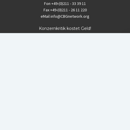
Fon
+49-(0)211 - 33 39 11
Fax
+49-(0)211 - 26 11 220
eMail
info@CBGnetwork.org
Konzernkritik kostet Geld!
EthikBank
IBAN DE94 8309 4495 0003 1999 91
BIC GENODEF1ETK
GLS-Bank
IBAN DE88 4306 0967 8016 5330 00
BIC GENODEM1GLS
Postfinance (Schweiz)
IBAN CH06 0900 0000 1578 8209 4
BIC POFICHBEXXX
Coordination gegen BAYER-Gefahren (CBG)