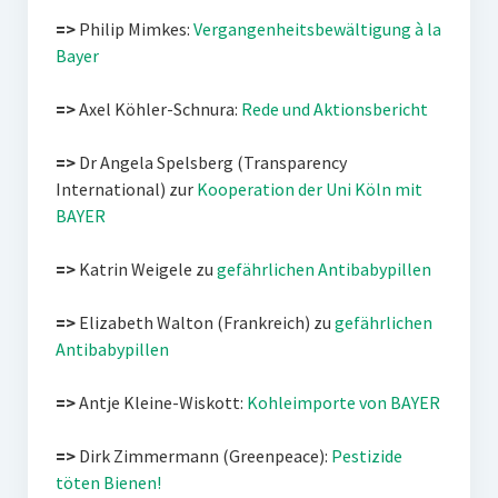
=>
Philip Mimkes:
Vergangenheitsbewältigung à la
Bayer
=>
Axel Köhler-Schnura:
Rede und Aktionsbericht
=>
Dr Angela Spelsberg (Transparency
International) zur
Kooperation der Uni Köln mit
BAYER
=>
Katrin Weigele zu
gefährlichen Antibabypillen
=>
Elizabeth Walton (Frankreich) zu
gefährlichen
Antibabypillen
=>
Antje Kleine-Wiskott:
Kohleimporte von BAYER
=>
Dirk Zimmermann (Greenpeace):
Pestizide
töten Bienen!