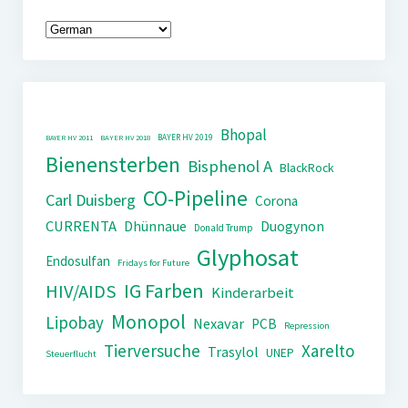
Bhopal
BAYER HV 2019
BAYER HV 2011
BAYER HV 2018
Bienensterben
Bisphenol A
BlackRock
CO-Pipeline
Carl Duisberg
Corona
CURRENTA
Dhünnaue
Duogynon
Donald Trump
Glyphosat
Endosulfan
Fridays for Future
IG Farben
HIV/AIDS
Kinderarbeit
Monopol
Lipobay
Nexavar
PCB
Repression
Tierversuche
Xarelto
Trasylol
UNEP
Steuerflucht