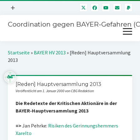
Menü
+
öffnen
Coordination gegen BAYER-Gefahren (
Mitmachen
Menü
Newsletter
öffnen
Presse
Kampagnen
Startseite
»
BAYER HV 2013
»
[Reden] Hauptversammlung
Über uns
2013
BAYER-Hauptversammlungen
Kontakt
Stichwort BAYER
Impressum
[Reden] Hauptversammlung 2013
Jahrestagung
Veröffentlicht am 1. Januar 2000 von CBG Redaktion
Störfälle
Die Redetexte der Kritischen Aktionäre in der
SPENDEN
BAYER-Hauptversammlung 2013
=>
Jan Pehrke:
Risiken des Gerinnungshemmers
Xarelto