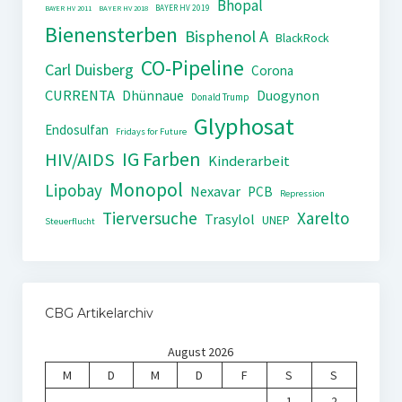
Bhopal
BAYER HV 2019
BAYER HV 2011
BAYER HV 2018
Bienensterben
Bisphenol A
BlackRock
CO-Pipeline
Carl Duisberg
Corona
CURRENTA
Dhünnaue
Duogynon
Donald Trump
Glyphosat
Endosulfan
Fridays for Future
IG Farben
HIV/AIDS
Kinderarbeit
Monopol
Lipobay
Nexavar
PCB
Repression
Tierversuche
Xarelto
Trasylol
UNEP
Steuerflucht
CBG Artikelarchiv
August 2026
M
D
M
D
F
S
S
1
2