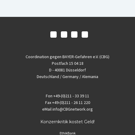
Coordination gegen BAYER-Gefahren e.V. (CBG)
Postfach 15 04 18
D - 40081 Düsseldorf
Deutschland / Germany / Alemania
Fon
+49-(0)211 - 33 39 11
Fax
+49-(0)211 - 26 11 220
eMail
info@CBGnetwork.org
Konzernkritik kostet Geld!
EthikBank