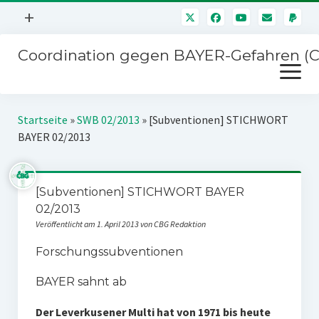
Menü
+
öffnen
Coordination gegen BAYER-Gefahren (
Mitmachen
Menü
Newsletter
öffnen
Presse
Kampagnen
Startseite
»
SWB 02/2013
»
[Subventionen] STICHWORT
Über uns
BAYER 02/2013
BAYER-Hauptversammlungen
Kontakt
Stichwort BAYER
Impressum
[Subventionen] STICHWORT BAYER
Jahrestagung
02/2013
Störfälle
Veröffentlicht am 1. April 2013 von CBG Redaktion
SPENDEN
Forschungssubventionen
BAYER sahnt ab
Der Leverkusener Multi hat von 1971 bis heute