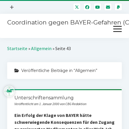
Menü
+
öffnen
Coordination gegen BAYER-Gefahren (
Mitmachen
Menü
Newsletter
öffnen
Presse
Kampagnen
Startseite
»
Allgemein
»
Seite 43
Über uns
BAYER-Hauptversammlungen
Kontakt
Veröffentliche Beiträge in “Allgemein”
Stichwort BAYER
Impressum
Jahrestagung
Störfälle
Unterschriftensammlung
SPENDEN
Veröffentlicht am 1. Januar 2000 von CBG Redaktion
Ein Erfolg der Klage von BAYER hätte
schwerwiegende Konsequenzen für den Zugang