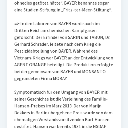
ohnedies getötet hätte“. BAYER benannte sogar
eine Studien-Stiftung in „Fritz-ter-Meer-Stiftung“.
=>
In den Laboren von BAYER wurde auch im
Dritten Reich an chemischen Kampfgasen
geforscht. Der Erfinder von SARIN und TABUN, Dr.
Gerhard Schrader, leitete nach dem Krieg die
Pestizidabteilung von BAYER. Während des
Vietnam-Kriegs war BAYER an der Entwicklung von
AGENT ORANGE beteiligt. Die Produktion erfolgte
bei der gemeinsam von BAYER und MONSANTO
gegründeten Firma MOBAY.
Symptomatisch für den Umgang von BAYER mit
seiner Geschichte ist die Verleihung des Familie-
Hansen-Preises im März 2013. Der von Marijn
Dekkers in Berlin übergebene Preis wurde von dem
ehemaligen Vorstandsvorsitzenden Kurt Hansen
gestiftet. Hansen war bereits 1931 in die NSDAP