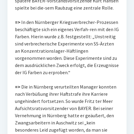
spätere BAYER-Vorstandsvorsitzende Kurt Hansen
spielte bei die-sem Raubzug eine zentrale Rolle.
=>
In den Nürnberger Kriegsverbrecher-Prozessen
beschäftigte sich ein eigenes Verfah-ren mit den IG
Farben. Hierin wurde z.B. festgestellt: „Unstreitig
sind verbrecherische Experimente von SS-Ärzten
an Konzentrationslager-Häftlingen
vorgenommen worden. Diese Experimente sind zu
dem ausdrücklichen Zweck erfolgt, die Erzeugnisse
der IG Farben zu erproben.“
=>
Die in Nürnberg verurteilten Manager konnten
nach Verbüßung ihrer Haftstrafe ihre Karriere
ungehindert fortsetzen. So wurde Fritz ter Meer
Aufsichtsratsvorsitzender von BAYER. Bei seiner
Vernehmung in Nürnberg hatte er geäußert, den
Zwangsarbeitern in Auschwitz sei „kein
besonderes Leid zugefügt worden, da man sie